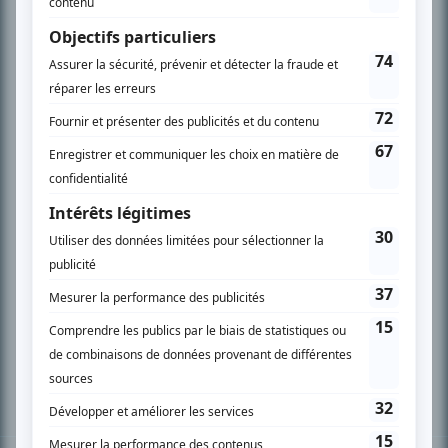
PLAN DU SITE
Accueil
Liste des oeuvres
Liste des comédiens
Recherche avancée
À propos
Nous contacter
Termes et conditions
Politique de confidentialité
Gestion du consentement