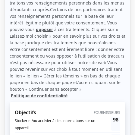
Personnages
Lobby
(
Édith Roy
)
Le retour
(
Dominique Audibert
)
Aller simple pour Hollywood
(
France
)
Avec un grand A: L'amour c'est pas assez
(
Psychiatre
)
Frédéric
(
Claude Paquin
)
Siocnarf
(
La Grande Dame Blanche
)
Le clan Beaulieu
(
Patricia Beaulieu Perrier
)
À cause de mon oncle
(
Rôle inconnu
)
Du tac au tac
(
Anne Poissan
1978
)
Quinze ans plus tard
(
Dodo Latour
)
Edna ou la contradiction
(
Colette
)
Les Forges de Saint-Maurice
(
Rôle inconnu
)
Nic et Pic
(
Isabelita et Touhata
)
Les Berger
(
Patricia Beaulieu
)