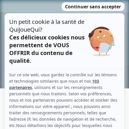
Passer
MENU
au
contenu
Recherche avancée »
DIANE ARCAND
Liens
Fiche de Diane Arcand sur Showbizz.net