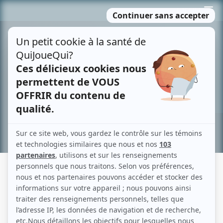
Passer
MENU
au
contenu
Recherche avancée »
JEAN-PIERRE MASSON
Liens
Fiche de Jean-Pierre Masson sur Showbizz.net