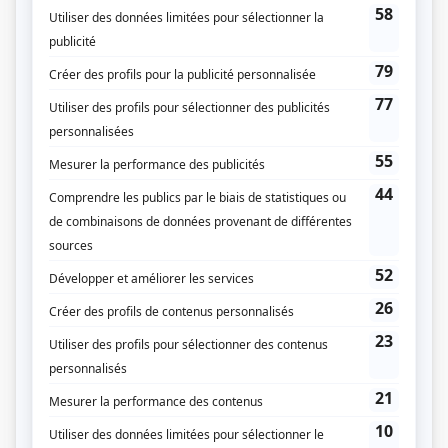
Bonjour la vie...: Secret de concierge
(
Georges Saint-Jean
)
Aux yeux du présent: Québec-confédération
(
John A. Macdonald
)
Du tac au tac
(
Directeur du salon funéraire
1979
)
Grand-papa
(
Arthur
)
Aux yeux du présent: le traité de Paris
(
Le marquis de Vaudreuil
)
Aux yeux du présent: filière no 1: la bombe atomique
(
Stimson
)
Y'a pas de problème
(
Père Gauthier
)
La Petite Patrie
(
M. Bourdon
)
Les Forges de Saint-Maurice
(
Gamelin
)
Le monde de Marcel Dubé: Le temps des lilas
(
Virgile
)
Le monde de Marcel Dubé: Le naufragé
(
David
)
Des souris et des hommes
(
Le boss
)
Symphorien
(
Jules Crépeau
)
Quelle famille!
(
Rosaire
)
Le paradis terrestre
(
Edmond Riendeau
)
Lecoq et fils
(
Rôle inconnu
)
Cré Basile
(
M. De Lafortune
)