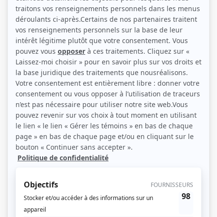
Personnages
Comment acheter son patron
(
Rôle inconnu
)
L'Héritage
(
Ludger Ouellette
)
Le matou
(
Maire Meloche
)
Lance et compte I-II-III
(
Richard St-Germain
1986
)
Tit-Coq
(
Rôle inconnu
)
Maria Chapdelaine
(
Tit-Sèbe
)
Métro boulot dodo
(
Victor Du Tremblay
)
Les fils de la liberté
(
Mister
)
Les cloches d'enfer
(
Harry
)
Terre humaine
(
«Ti-Dré» André Fafard
)
Le clan Beaulieu
(
Charlemagne Ouellette
)
In terra aliena
(
Rôle inconnu
)
Scénario: Puzzle
(
Armand Brisson
)
Duplessis
(
Irénée Vautrin
)