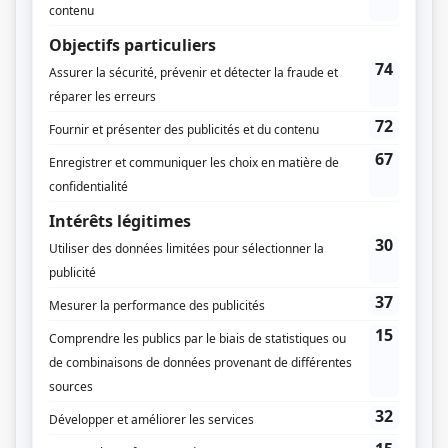
Atout... meurtre
(
Jean-Claude Tissier
)
Ma femme et moi
(
Rôle inconnu
)
Trio: L'été de la dernière enfance
(
M. Hébert
)
Otage
(
Rôle inconnu
)
Le théâtre populaire: Le médecin malgré lui
(
Lucas
)
Les belles histoires des pays d'en haut
(
Séraphin Poudrier
)
Nérée Tousignant
(
John
)
Beau temps, mauvais temps
(
M. L'Espérance
)
Quatuor: Née pour un petit pain
(
Raoul Chartier
)
Je me souviens
(
M. de Maisonneuve
)
Les quat' fers en l'air
(
Frère d'Aurore
)
Toi et moi
(
Pierre
)
14, rue de Galais
(
M. Jeneau
)
La famille Plouffe
(
Léonidas
)
Pouf et Zette
(
Rôle inconnu
)
L'ours
(
Louka
)