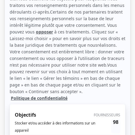
(Source: )
Liens
Fiche de Denise Morelle sur Showbizz.net
Personnages
S.O.S. j'écoute
(
Rôle inconnu
)