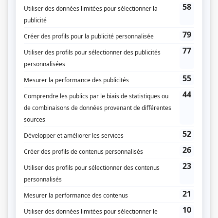
Les fils de la liberté
(
Dame Morel
)
Les girouettes
(
Marie-Louise
)
Les pèlerins
(
Voix
)
Les Brillant
(
Simone Badeau
1979
)
Frédéric
(
Develine Gladu
)
Terre humaine
(
Gertrude Jacquemin
)
Les contes du tsar
(
Rôle inconnu
)
À cause de mon oncle
(
Rôle inconnu
)
Du tac au tac
(
Élisabeth Dupuis
1978
)
Aux yeux du présent: le traité de Paris
(
Anne-Marie Lespérance
)
Avec le temps
(
Marianna Poitras
)
La Petite Patrie
(
Mme Patry
)
C'est toujours la même histoire
(
Rôle inconnu
)
L'heure éblouissante
(
Miss Brompton
)
Symphorien
(
Tante Clara
)
Quelle famille!
(
Mlle Touchette
)
La Ribouldingue
(
Dame Plume
)