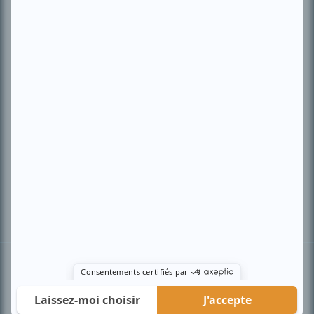
PLAN DU SITE
Accueil
Liste des oeuvres
Liste des comédiens
Recherche avancée
À propos
Nous contacter
Termes et conditions
Politique de confidentialité
Gestion du consentement