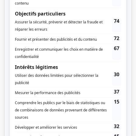
Picolo II
(
Dame Plume
)
Fanfreluche
(
La sorcière et voix du poulpe
)
Le paradis terrestre
(
Rôle inconnu
)
Hangar 54
(
Dominique
)
D'Iberville
(
Rôle inconnu
)
Bidule de Tarmacadam
(
Mame Bouline
)
Le bonheur des autres
(
Gabrielle Beauséjour
)
Monsieur Lecoq
(
Veuve Chupin
)
Monsieur Lecoq
(
Rôle inconnu
)
Ti-Jean Caribou
(
Rôle inconnu
)
Septième nord
(
Soeur Hamelin
)
Histoires extraordinaires: La barrique d'amontillado
(
Rôle inconnu
)
Histoires extraordinaires: Docteur Goudron et professeur Plume
(
Mme
Petit
)
Filles d'Ève
(
Lucette Cormier
)
Jeunes visages
(
Arzélie Lemire
)
Beau temps, mauvais temps
(
Rôle inconnu
)