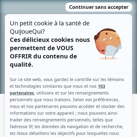
Passer
MENU
au
contenu
Recherche avancée »
ERNEST GUIMOND
Liens
Fiche de Ernest Guimond sur Showbizz.net