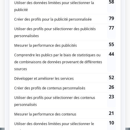
Les enquêtes Jobidon
(
Firmin Beausoleil
)
Au Chenal du Moine
(
Oncle Zéphir
)
Le théâtre populaire: Le mariage blanc d'Armandine
(
M. Lapointe
)
Le théâtre populaire: Le médecin malgré lui
(
Thibaut
)
Les belles histoires des pays d'en haut
(
Joseph-Théoda «Le Plaideux»
Letondeur
)
Quatuor: L'étrangleur
(
Tancrède Nadeau
)
Lie de vin
(
Prisonnier
)
Le Survenant
(
Oncle Zéphir
)
Ressac
(
Rôle inconnu
)
La famille Plouffe
(
Alphonse Tremblay
)
Sisyphe et la mort
(
Rôle inconnu
)
L'hermine
(
Joseph
)