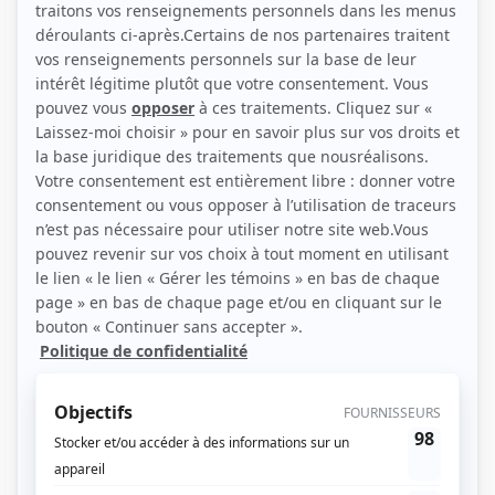
Personnages
Chère Isabelle
(
Père d'Isabelle
)
Qui perd gagne
(
Octave Lamouche
)
Y'a pas de problème
(
Oncle Henri
)
Rosa
(
Oswald
)
La p'tite semaine
(
Rôle inconnu
)
Les Forges de Saint-Maurice
(
Rôle inconnu
)
En pièces détachées
(
Paul
)
Trois petits tours...
(
Paul
)
Sol et Gobelet
(
L'homme de la poubelle
)
Le paradis terrestre
(
Aurèle Sirois
)
D'Iberville
(
Rôle inconnu
)
Lecoq et fils
(
Rôle inconnu
)
Monsieur Lecoq
(
Cocher Papillon
)
Rue de l'Anse
(
Baptiste Beaupré
)