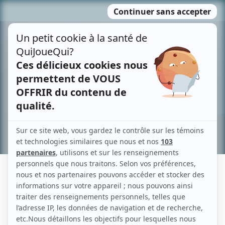
Passer
MENU
au
contenu
Recherche avancée »
FRANCINE VÉZINA
Liens
Fiche de Francine Vézina sur Showbizz.net