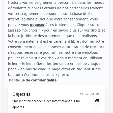
Personnages
Du tac au tac
(
Judith Bigras
1978
)
La Petite Patrie
(
Mlle Carette
)
À la branche d'Olivier
(
Mme Thivierge
)
Mont-Joye
(
Manon Cadoret
)
Le paradis terrestre
(
Adrienne Chalifour-Ferland
)
Soirée Jules Renard: Le plaisir de rompre, Le pain de ménage et Poil de
Carotte
(
Rôle inconnu
)
D'Iberville
(
Rôle inconnu
)
Au-dessus de tout
(
Une femme d'un certain âge
)
La souris verte
(
La marchande de légumes
)
De 9 à 5
(
Béatrice
)
Sous le signe du lion I
(
Céline Martin
)
Filles d'Ève
(
Joan Chardin
)
Le grand duc
(
Rôle inconnu
)
En haut de la pente douce
(
Mlle Chenevert
)