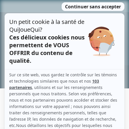
Passer
MENU
au
contenu
Recherche avancée »
MADELEINE LANGLOIS
Liens
Fiche de Madeleine Langlois sur Showbizz.net