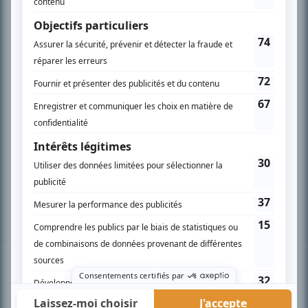
PLAN DU SITE
Accueil
Liste des oeuvres
Liste des comédiens
Recherche avancée
À propos
Nous contacter
Termes et conditions
Politique de confidentialité
Gestion du consentement