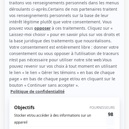
Personnages
Vice caché
(
Dame au resto
)
Catherine
(
Le médecin
)
Omertà, La loi du silence
(
Mado
)
Robert et compagnie
(
Raymonde Dagenais
)
Lance et compte I-II-III
(
Réceptionniste Matin
1989
)
L'or du temps
(
Simone Guillevin
)
Anouchka
(
Gisèle Mayrand
)
De jour en jour
(
Garde Breton
)
Son dernier rôle
(
Rôle inconnu
)
Y'a pas de problème
(
Claire
)
Une femme en bleu au fond d'un jardin de pluie
(
Rôle inconnu
)
Le diable dans la tête
(
Suzanne
)
Mont-Joye
(
Rôle inconnu
)
Le paradis terrestre
(
Lucie Aucoin
)