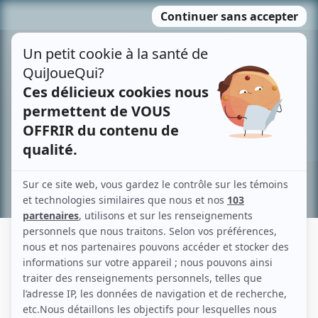
Passer
MENU
au
contenu
Recherche avancée »
NINON LÉVESQUE
Liens
Fiche de Ninon Lévesque sur Showbizz.net