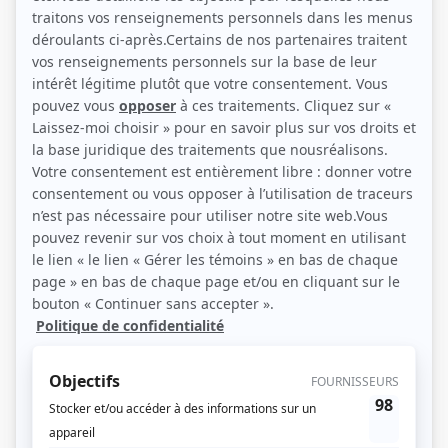
(Source: )
Liens
Fiche de Alpha Boucher sur Showbizz.net
Personnages
Sous le signe du lion II
(
Juré
)