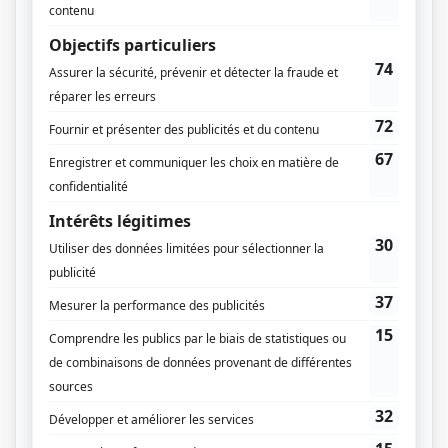
Y'a pas de problème
(
Henri
)
La Petite Patrie
(
M. Aubuchon
)
Les Forges de Saint-Maurice
(
Le Gros
)
Comme tout l'monde
(
Rôle inconnu
)
Le monde de Marcel Dubé: Le temps des lilas
(
Rôle inconnu
)
Symphorien
(
Rôle inconnu
)
Mont-Joye
(
J.-G. Bérard
)
Les Berger
(
Freddy
)
Quelle famille!
(
M. Racine
)
Sol et Gobelet
(
L'ouvrier et le clochard
)
Le paradis terrestre
(
Jean-Jacques Bienvenue
)
D'Iberville
(
Rôle inconnu
)
Moi et l'autre
(
Rosaire
)