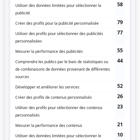
Alys Robi
(
Arbitre
)
Scoop
(
Maire Sainte-Blanche
1993
)
Rock
(
Florent
)
Semi-détaché
(
Jean-Charles Lecavalier
)
Entre chien et loup
(
Zalem le Juif
)
Aéroport: Court-circuit
(
Délégué syndical
)
Métro boulot dodo
(
M. Beaudoin
)
Boogie-woogie 47/48
(
M. Joannette
)
Les Brillant
(
Léon Brillant
)
Féminin pluriel
(
Rôle inconnu
)
Les contes orientaux
(
Rôle inconnu
)
Terre humaine
(
Armand Paradis
)
Drôle de monde
(
Rôle inconnu
)
Scénario: La télévision du bonheur
(
Roger Francoeur
)
Les As
(
James Lambert
)
À cause de mon oncle
(
Rôle inconnu
)
Johanne et ses vieux
(
Le concierge
)