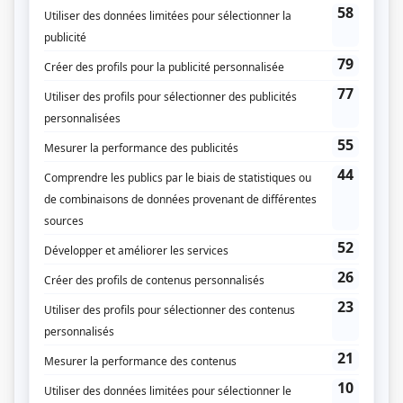
À cause de mon oncle
(
Rôle inconnu
)
Le pont
(
Tante Jacynthe
)
Bien dans sa peau
(
Rôle inconnu
)
Les Forges de Saint-Maurice
(
Ida Godard
)
Le Nouveau Testament
(
Mlle Morot
)
En pièces détachées
(
Commère
)
Quelle famille!
(
Blanche
)
Le paradis terrestre
(
Rôle inconnu
)
Moi et l'autre
(
Sœur portière
)
Rue des Pignons
(
Adrienne Berthelet
)
Cré Basile
(
Mme Branchaud
)
Le bonheur des autres
(
Andréa
)
La Balsamine
(
Andréa
)
Histoires extraordinaires: Le Horla
(
Rôle inconnu
)
Kanawio
(
Kariosta
)
Sous le signe du lion I
(
Sténographe
)
Le grand duc
(
Rôle inconnu
)