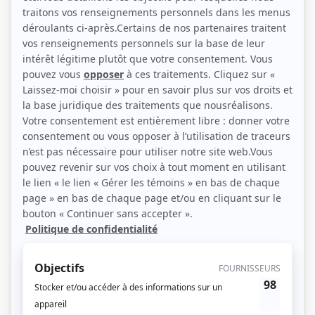
Personnages
Catherine
(
Léa
)
Moi et l'autre... II
(
Mme Tremblay
)
Là tu parles!
(
Rita Lalonde
)
Au nom du père et du fils
(
Sœur directrice
)
Les Intrépides
(
Cliente
)
Anouchka
(
Thérèse Bélec
)
Les girouettes
(
Mme Aubry
)
Jeune délinquant
(
L'épicière
)
Piège pour un homme seul
(
Mlle Berton
)
Ces dames de l'estuaire
(
Rôle inconnu
)
Les contes du tsar
(
Rôle inconnu
)
Scénario: La rose des sables
(
La mère dans le téléroman
)
Scénario: La télévision du bonheur
(
Mme Blanchard
)
Jamais deux sans toi I
(
Rôle inconnu
)