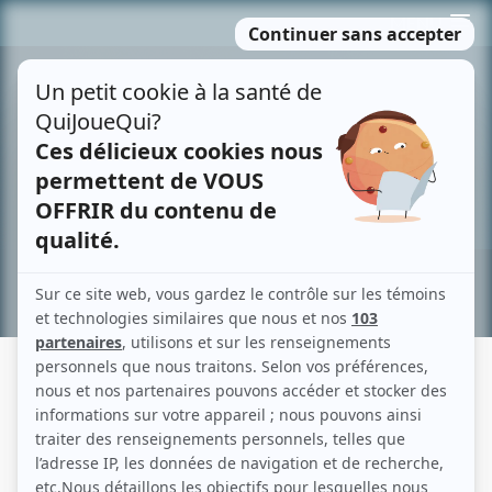
Passer
MENU
au
contenu
Recherche avancée »
COLETTE COURTOIS
Liens
Fiche de Colette Courtois sur Showbizz.net