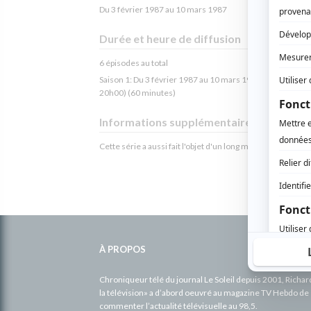
Du 3 février 1987 au 10 mars 1987
Durée et heure de diffusion
6 épisodes au total
Saison 1: Du 3 février 1987 au 10 mars 1987 (chaque mar
20h00) (60 minutes)
Informations supplémentaires
Cette série a aussi fait l'objet d'un long métrage.
Informations
complémentaires
À PROPOS
Chroniqueur télé du journal Le Soleil depuis 2001, Richa
la télévision» a d’abord oeuvré au magazine TV Hebdo de 
commenter l’actualité télévisuelle au 98,5.