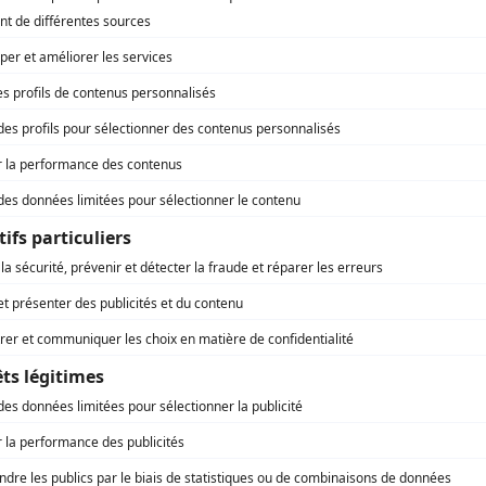
Paul Savoie
(
Antiquaire Beaumont
)
Septimiu Sever
(
Chauffeur du corbillard
)
Sam Stone
(
Spufferbug
)
Mireille Thibault
(
Mme Jobin
)
Kim Yaroshevskaya
(
Voisine
)
Robert J.A. Paquette
(
Chauffeur de taxi
)
Gérard Poirier
(
Dr Brosseau
)
Robert Rivard
(
Rosarien Roy
)
André St-Denis
(
Cuisinier Berval
)
Raymond Cloutier
(
Georges-Étienne Cartier
)
Jean Mathieu
(
Épicier du village
)
Albert Millaire
(
Curé Bournival
)
Marthe Nadeau
(
Mme Laflamme
)
Marcel Sabourin
(
Abbé Comeau
)
Paul Mercey
(
Gérant de banque
)