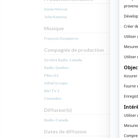
Denis Héroux
John Kemeny
Musique
François Dompierre
Compagnie de production
Société Radio-Canada
Radio-Québec
Films A2
Initial Groupe
RAI TV 2
Cinévidéo
Diffuseur(s)
Radio-Canada
Dates de diffusion