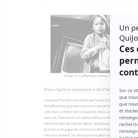
(Source: Guillaume Lemay-Thivierge)
Description sommaire de l'histoire
Le jeune Florent rencontre par hasard un étrange vieillar
Ratablavasky, que personne ne connaît et qui l'aide à réali
son rêve: acheter un restaurant. Mais contrairement à ce 
pensait, Florent et son épouse Élise vont subir une série
interminable de catastrophes. Ratablavasky les poursuit d
présence et apparaît comme un être foncièrement méch
Heureusement, les deux jeunes gens ont des amis qui vo