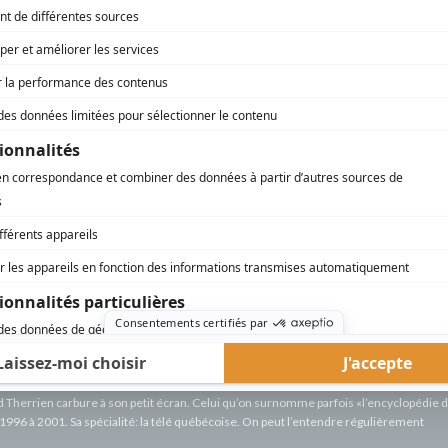
di,
rd Therrien carbure à son petit écran. Celui qu’on surnomme parfois «l’encyclopédie 
1996 à 2001. Sa spécialité: la télé québécoise. On peut l’entendre régulièrement