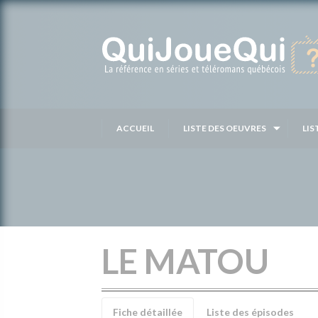
Passer
au
contenu
ACCUEIL
LISTE DES OEUVRES
LIS
LE MATOU
Fiche détaillée
Liste des épisodes