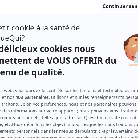
Distribution
Serge Dupire
(
Florent Boissonneault
)
Monique Spaziani
(
Élise Boissonneault
)
Jean Carmet
(
Egon Ratablavasky
)
Julien Guiomar
(
Aurelien Picquot
)
Guillaume Lemay-Thivierge
(
Monsieur Émile
)
Miguel Fernandes
(
Slipskin
)
Johanne Fontaine
(
Loretta Chouinard
)
Pauline Lapointe
(
Rachel Gourdin
)
Daniel Leblanc
(
José Biondi
)
d,
Gaston Lepage
(
Bertrand
)
ser
Julien Poulin
(
Rosario Gladu
)
qu'il
Francis Reddy
(
Ange-Albert
)
e sa
Pierre Beaudry
(
Prêtre
)
ant.
Paul Berval
(
M. St-Onge
)
nt