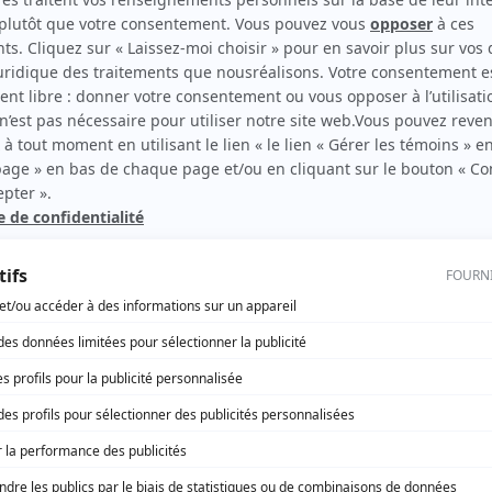
Rita Bibeau
(
Mme Meloche
)
ard...
Sylvain Boucher
(
Copain d'Émile
)
Yvan Canuel
(
M. Boissonneault
)
Rita Lafontaine
(
Mme Boissonneault
)
Thomas Graton
(
Client de la Binerie
)
Robert Gravel
(
Policier
)
Didier Hoffmann
(
Garçon de table
)
Christian Joli
(
Philippe
)
Patricia Karim
(
Mlle Relique
)
Marc Legault
(
Fermier
)
Isabel Lorca
(
Rosine
)
Pierre Lépine
(
Garçon du village
)
Jean-Pierre Masson
(
Maire Meloche
)
Louis-Michel Morin
(
Policier
)
Thuryn Pranke
(
Livreur
)
Robert Provost
(
Client de la Binerie
)
Jean Rougerie
(
Préposé de l'hôtel
)