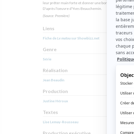
leur prêter main forte et donner une bonne leçon au vieill
D'après l'oeuvre d'Yves Beauchemin.
(Source: Première)
Liens
Fiche de
Le matou
sur Showbizz.net
Genre
Série
Réalisation
Jean Beaudin
Production
Justine Héroux
Textes
Lise Lemay-Rousseau
Production exécutive