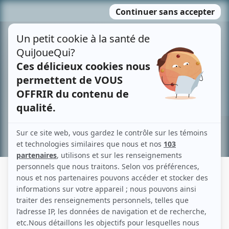
Passer
MENU
au
contenu
Recherche avancée »
RITA BIBEAU
Liens
Fiche de Rita Bibeau sur Showbizz.net