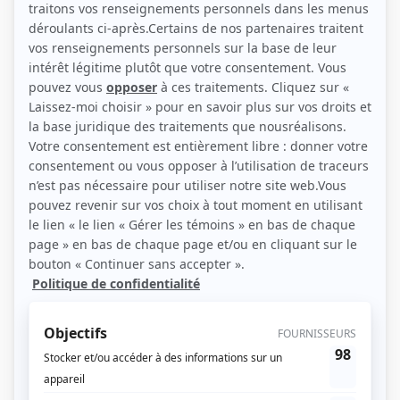
Personnages
Jamais sans amour : L'obsession
(
Hortence Marceau
)
Les héritiers Duval
(
Mme Defoy
)
Avec un grand A: C'est la faute à Barbie
(
Rita
)
Avec un grand A: Ça fait pas partie de la job
(
Marie Théorêt
)
Un homme au foyer
(
Simone Arcand
)
Le matou
(
Mme Meloche
)
L'âme soeur
(
Albertine Laprise
)
À plein temps
(
Françoise Adams
)
Les girouettes
(
Manon Leclerc-Paradis
)
Quinze ans plus tard
(
Carmen Michaud
)
Les Berger
(
Mariette Berger
)
Quelle famille!
(
Louise Brodeur
)
Cré Basile
(
Rôle inconnu
)
Le bonheur des autres
(
Gabrielle Beauséjour
)