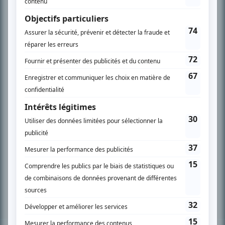
PLAN DU SITE
Accueil
Liste des oeuvres
Liste des comédiens
Recherche avancée
À propos
Nous contacter
Termes et conditions
Politique de confidentialité
Gestion du consentement