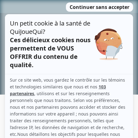
Passer
MENU
au
contenu
Recherche avancée »
ANDRÉ ST-DENIS
Liens
Fiche de André St-Denis sur Showbizz.net