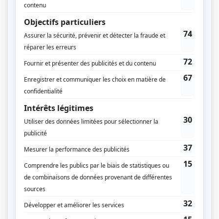
Scoop
(
Claude Dubé
)
Marilyn
(
Jérôme Marien
)
Les gars
(
Robert Guindon
)
Mont-Royal (Mount Royal)
(
Jean
)
Tandem
(
Hervé Filion
)
Les enfants de la rue: Lynda
(
Directeur
)
Robert et compagnie
(
Virgil Lefebvre
)
Le matou
(
Antiquaire Beaumont
)
La clé des champs
(
Rôle inconnu
)
Un amour de quartier
(
Frédéric
)
L'Agent fait le bonheur
(
Walter Schmidt
)
Le piano rouge
(
Alain
)
Cher monsieur l'aviateur
(
Rôle inconnu
)
La pépinière
(
Jean-Guy
)
S.O.S. j'écoute
(
Rôle inconnu
)
Les fils de la liberté
(
Julien
)
Edgar Allan, détective
(
Rôle inconnu
)
Jeune délinquant
(
L'éducateur
)