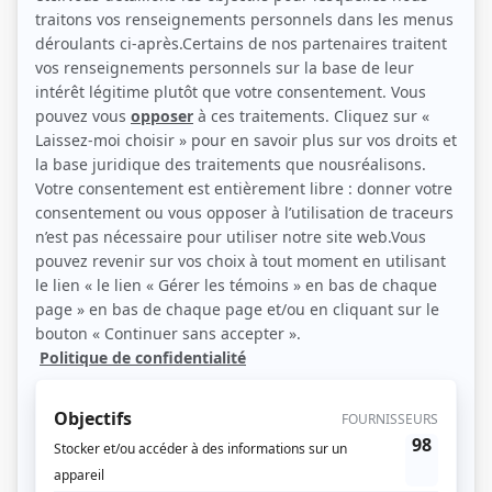
(Source: Photo: Maude Chauvin)
Liens
Fiche de Paul Savoie sur Showbizz.net
Personnages
Marika
(
Notaire Rondeau
)
Les Invisibles
(
Hubert Dumont
)
Cheval-Serpent
(
Bernard Saint-Pierre
)
Fugueuse
(
Franck Lewinski
2020
)
Les pays d'en haut
(
Juge Lacasse
2016
-
2021
)