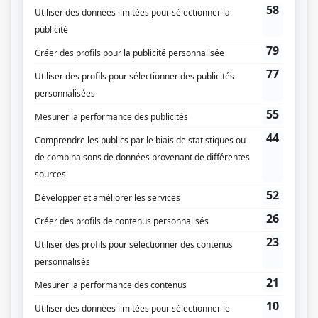
Un sur 2
(
Raymond Belmont
)
O'
(
Théophile Doucet
2012
-
2018
)
Trauma
(
Patrick Desjardins
)
Yamaska
(
Yan Dugas
)
Les soeurs Elliot
(
Hervé Grip
)
Toc toc toc
(
Rabou
)
Histoire de famille
(
Pierre Dézod
)
Le bleu du ciel
(
Chubby Wilmot
)
Bunker, le cirque
(
Bernard Larendeau
)
Les super mamies
(
Arthur Mondoux
)
La vie la vie
(
Père de Claire
)
L'ombre de l'épervier – La suite
(
Ministre Pouliot
)
Fortier
(
Roger Lefebvre
2002
)
Zaza d'abord
(
Youri Toutaoff
)
Diva
(
Paul Bennett
)
Le retour
(
Dr Lapierre
)
Les nouvelles aventures des Intrépides
(
Hubert
)