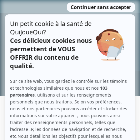
Passer
MENU
au
contenu
Recherche avancée »
DANIEL LEBLANC
Liens
Fiche de Daniel Leblanc sur Showbizz.net