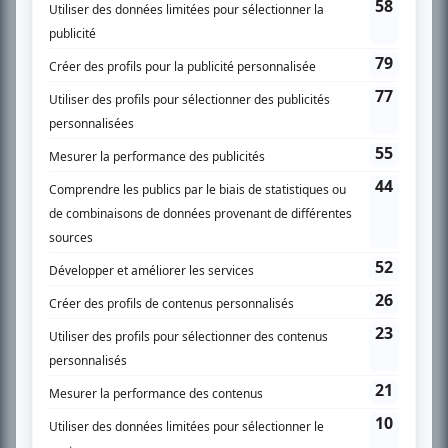
son petit écran. Celui qu’on surnomme parfois «l’encyclopédie de la
télévision» a d’abord oeuvré au magazine TV Hebdo de 1996 à 2001. Sa
spécialité: la télé québécoise. On peut l’entendre régulièrement commenter
l’actualité télévisuelle au 98,5.
En savoir plus »
SUR LE RÉSEAU BIZZ MÉDIA
PLAN DU SITE
Accueil
Liste des oeuvres
Liste des comédiens
Recherche avancée
À propos