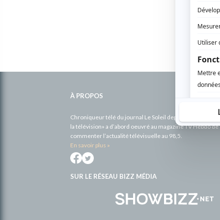
Informations
complémentaires
À PROPOS
Chroniqueur télé du journal Le Soleil depuis 2001, Richa
la télévision» a d’abord oeuvré au magazine TV Hebdo de 
commenter l’actualité télévisuelle au 98,5.
En savoir plus »
SUR LE RÉSEAU BIZZ MÉDIA