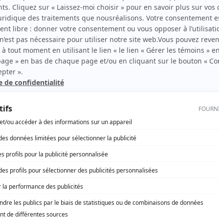
Avec un grand A: C'est la faute à Barbie
Avec un grand A: Le petit chaperon rouge
Avec un grand A: L'amour c'est pas assez
Avec un grand A: On ne choisit pas qui on aime
Hosanna
Avec un grand A: Quand j'aurai 80...
Avec un grand A: Ça fait pas partie de la job
Graffiti
Passe-Partout VI
Les lettres de la religieuse portugaise
Avec un grand A: L'amour et la différence
Avec un grand A: L'amour qui tue
Avec un grand A: L'amour qui n'en finit plus
Avec un grand A: L'amour interdit
Passe-Partout V
Avec un grand A: Michel et François
Avec un grand A: Marie-Claude, Émilie et Germain