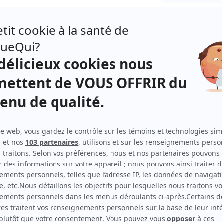
Avec un grand A: L'enfer de l'âge d'or
Avec un grand A: L'étrangleuse
Marcel poursuivi par les chiens
Avec un grand A: Pas d'bec, pas d'chèque!
Avec un grand A: La mouche et les deux carrés de sucre
Avec un grand A: Caïn et Abel
Avec un grand A: La cigogne
Avec un grand A: La danse du divorce
La déposition
Avec un grand A: L'amour global
Mourir d'amour
Avec un grand A: Secret de famille
Avec un grand A: Chère maman!
Avec un grand A: Dis-moi le si j'dérange
Avec un grand A: Missionnaires du sida
Avec un grand A: Bye mon grand
Avec un grand A: Femme cherche hommes