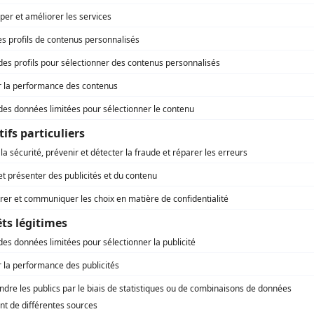
Avec un grand A: Françoise et Pierre et Céline
Avec un grand A: Yvette et Roger
Avec un grand A: Suzanne et Bruno
Avec un grand A: Francine et Julien
Avec un grand A: Pauline et Renée
Passe-Partout IV
Avec un grand A: Hélène et Alexis
Avec un grand A: Gisèle et Marc
Avec un grand A: Jacques et Jacqueline
Avec un grand A: Danielle et Robert
Avec un grand A: Marie-Lou et Alain, Carole et Jean-
Pierre
Avec un grand A: Véronique et Louis
Milena Nova Tremblay
Passe-Partout III
Les voisins
Avec un grand A: Lise, Pierre et Marcel