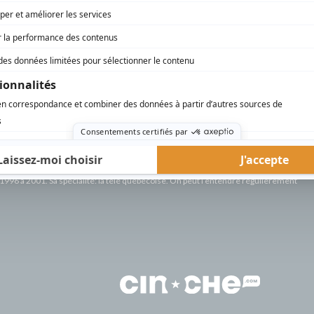
AFFICHER LA SUITE...
rd Therrien carbure à son petit écran. Celui qu’on surnomme parfois «l’encyclopédie 
1996 à 2001. Sa spécialité: la télé québécoise. On peut l’entendre régulièrement