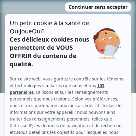
Passer
MENU
au
contenu
Recherche avancée »
ISABEL LORCA
Liens
Fiche de Isabel Lorca sur Showbizz.net