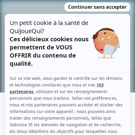
Passer
MENU
au
contenu
Recherche avancée »
FILMS A2
Liens
Fiche de Films A2 sur Showbizz.net