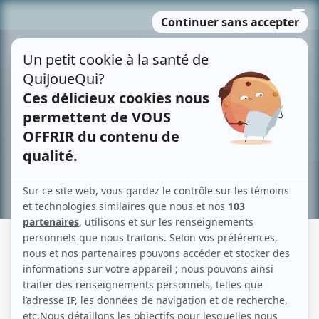
Passer
MENU
au
contenu
Recherche avancée »
DESJARDINS: LA VIE D'UN HOMME,
L'HISTOIRE D'UN PEUPLE