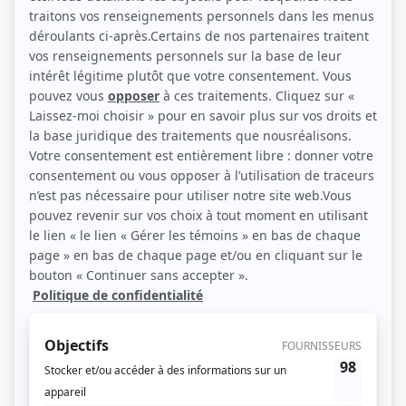
René Gagnon et Denise Filiatrault (Photo: CCHI)
Description sommaire de l'histoire
Fondateur des caisses populaires et d'économie Desjardins du Québec au
début du siècle, Alphonse Desjardins est un pionnier et un bâtisseur d'une
envergure exceptionnelle. Toute sa vie est nourrie d'un même idéal : aider les
mal nantis qui doivent payer des taux d'intérêt usuraires et qui, par
conséquent, ne peuvent aspirer ni à la propriété, ni au monde des affaires.
Visionnaire, il veut instaurer un système de coopération, d'épargne et de
crédit à la portée de tous. Mais dans sa quête de justice, il doit affronter les
pouvoirs politiques et les magnats de la finance qui lui opposent une lutte
féroce. Le récit de sa vie permet de dévoiler une période importante de
l'histoire du Québec du début du XXe siècle.
(Source: Répertoire des séries, feuilletons et téléromans québécois, Jean-Yves
Croteau, Pierre Véronneau, Les Publications du Québec)