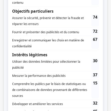
Radio-Québec
Dates de diffusion
Du 16 octobre 1990 au 17 octobre 1990
Durée et heure de diffusion
2 épisodes au total
Saison 1: Diffusée chaque mardi à 21h00
(90 minutes)
Informations supplémentaires
La série a été diffusée en rafale, deux soirs d'affilée.
Distribution
René Gagnon
(
Alphonse Desjardins
)
Annette Garant
(
Dorimène Desjardins
)
Denis Bernard
(
Louis-Georges Desjardins
)