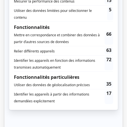
Denise Filiatrault
(
Mme Desjardins
)
Vincent Bilodeau
(
Laurent Latendresse
)
Jacques Thisdale
(
Henri Bourassa
)
Gérard Poirier
(
Cardinal Bégin
)
Jacques-Henri Gagnon
(
Lomer Gouin
)
Jean Deschênes
(
Honoré Mercier
)
Anne Bédard
(
Adrienne Desjardins
)
Gaétan Dumont
(
Alphonse Desjardins, jeune
)
Marie-France Lambert
(
Dorimène Desjardins, jeune
)
Jean Belzil-Gascon
(
Laurent Latendresse, jeune
)
Marie-Josée Caya
(
Marie-Clarisse Desjardins
)
Jean Maheux
(
François-Xavier Desjardins
)
Véronique Aubut
(
Mme Raoul
)
Barry Blake
(
McMullen
)
Serge Bossac
(
Dubé
)
Dominique Briand
(
M. Fielding
)
Jocelyn Bérubé
(
M. Thériault
)