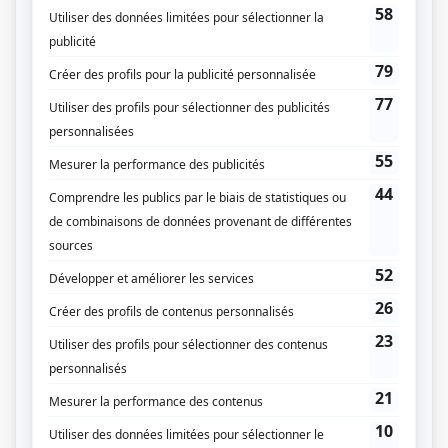
Liens
Fiche de
Desjardins: la vie d'un homme, l'histoire d'un peuple
sur Showbizz.net
Genre
Série
Réalisation
Richard Martin
Textes
Robert Malenfant
Musique
Paul Baillargeon
Compagnie de production
Communications Claude Héroux International
Diffuseur(s)