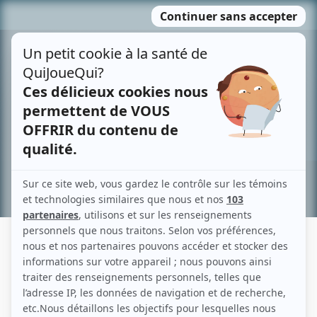
Passer
MENU
au
contenu
Recherche avancée »
STÉPHANE LESTAGE
Liens
Fiche de Stéphane Lestage sur Showbizz.net