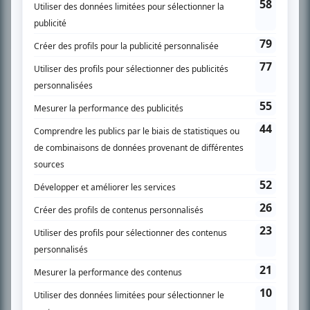
À PROPOS
Chroniqueur télé du journal Le Soleil depuis 2001, Richard Therrien carbure à
son petit écran. Celui qu’on surnomme parfois «l’encyclopédie de la
télévision» a d’abord oeuvré au magazine TV Hebdo de 1996 à 2001. Sa
spécialité: la télé québécoise. On peut l’entendre régulièrement commenter
l’actualité télévisuelle au 98,5.
En savoir plus »
SUR LE RÉSEAU BIZZ MÉDIA
PLAN DU SITE
Accueil
Liste des oeuvres
Liste des comédiens