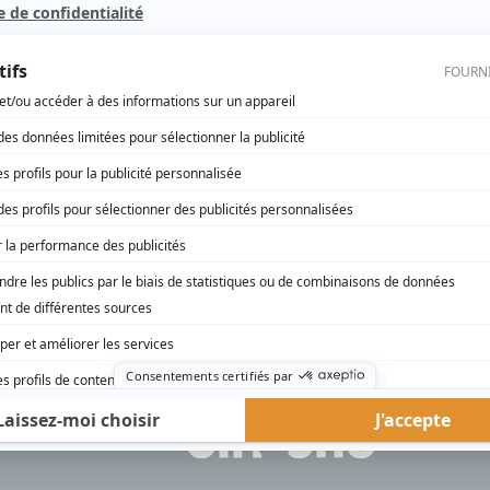
Les Anglais sont arrivés
(
Rôle inconnu
)
rd Therrien carbure à son petit écran. Celui qu’on surnomme parfois «l’encyclopédie 
1996 à 2001. Sa spécialité: la télé québécoise. On peut l’entendre régulièrement