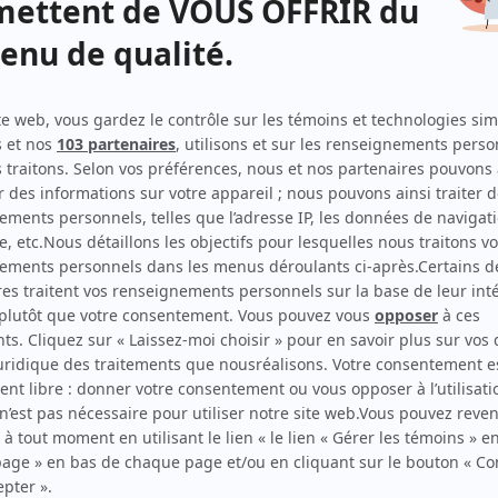
Les grands procès: L'affaire Cordélia Viau
(
Cocher
Legault
)
Le sorcier
(
Ernest Thibodeau
)
Madame La Bolduc
(
Père Morin
)
Au nom du père et du fils
(
Ernest Thibodeau
)
Scoop
(
Détective Morin
1993
)
Desjardins: la vie d'un homme, l'histoire d'un peuple
(
M.
Thériault
)
Les tisserands du pouvoir
(
Curé à la ferme
)
Les enfants de la rue: Fernand
(
Professeur
)
L'Héritage
(
Jos Bérubé
)
L'Agent fait le bonheur
(
Prévenu
)
Catherine Provost, fille du roy
(
Simon Crevier
)
Bonheur d'occasion
(
Client
)
S.O.S. j'écoute
(
Ghislain
)
Au jour le jour
(
Patrice
)
Race de monde
(
Jacques Lepage
)
Scénario: La mémoire cassée
(
Édouard Carle
)