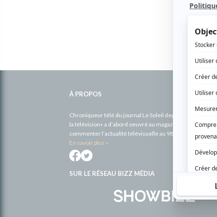
Informations
complémentaires
À PROPOS
Chroniqueur télé du journal Le Soleil depuis 2001, Richa
la télévision» a d’abord oeuvré au magazine TV Hebdo de 
commenter l’actualité télévisuelle au 98,5.
En savoir plus »
SUR LE RÉSEAU BIZZ MÉDIA