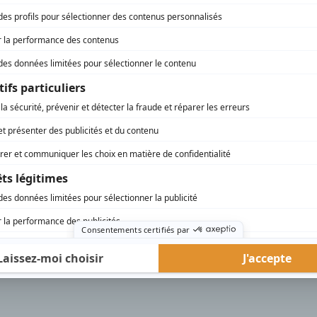
Manon
(
Françoise
)
Bonne fête, maman!
(
Rôle inconnu
)
Le 101 ouest, avenue des Pins
(
Véronique
)
Terre humaine
(
Nathalie
)
rd Therrien carbure à son petit écran. Celui qu’on surnomme parfois «l’encyclopédie 
1996 à 2001. Sa spécialité: la télé québécoise. On peut l’entendre régulièrement