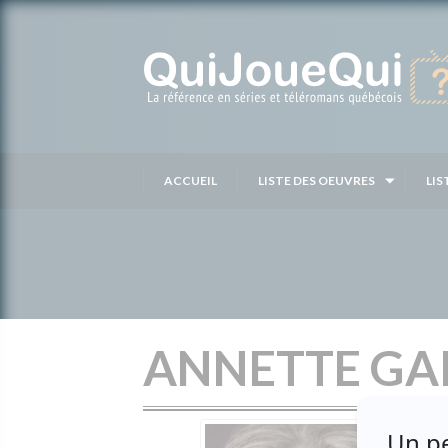
Passer
au
contenu
ACCUEIL
LISTE DES OEUVRES
LIS
ANNETTE GA