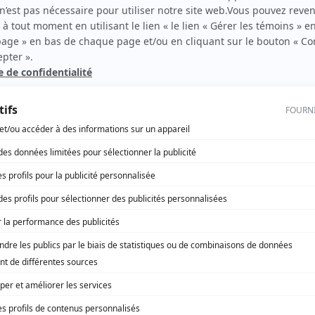
Parents malgré tout
(
Martine
)
Les Machos
(
Diane Legris
)
Miséricorde
(
Rachel
)
Les grands procès: L'affaire de la veuve Chapdelaine
(
Veuve Chapdelaine
)
L'Arche de Zoé
(
Manon
)
Les Duchesnay : La glace et le feu
(
Barbara Peters
)
ZAP
(
Hélène Routhier
)
Montréal P.Q.
(
Paulette Tremblay
)
La misère des riches II
(
Fabienne Morin
)
Avec un grand A: Ça fait pas partie de la job
(
Henriette
)
Scoop
(
Lucie Bernier
1993
)
Marilyn
(
Irène Dupuis-Gagné
)
Desjardins: la vie d'un homme, l'histoire d'un peuple
(
Dorimène Desjardins
)
L'or et le papier
(
Suzanne Lavallée
)
Formule 1
(
Geneviève
)
Lance et compte I-II-III
(
Maryse Couture
)