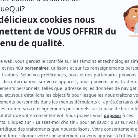
District 31
(
Louise Houde
2016
)
Mon ex à moi
(
Annette
)
Unité 9
(
Me Jordan
2017
)
O'
(
Madeleine
)
Toute la vérité
(
Céline Loiselle
)
Le bleu du ciel
(
Mélaurie Fraser-Bastarache
)
La grande expédition
(
Rose Varin
)
Le dernier chapitre
(
Johanne Lavigne
)
Cauchemar d'amour
(
Nadia
)
Mon meilleur ennemi
(
Enquêteuse
)
Quadra
(
Pauline
)
Caserne 24
(
Hélène Marois
)
Diva
(
Sophie Deslauriers
)
Le volcan tranquille
(
Emma Sansregret
)
Le mot de la fin: Dernier appel
(
Roxane Clermont
)
Lobby
(
Johanne Bastien
)
Urgence
(
Caroline Guimond
)