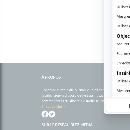
Informations
complémentaires
À PROPOS
Chroniqueur télé du journal Le Soleil depuis 2001, Richa
la télévision» a d’abord oeuvré au magazine TV Hebdo de 
commenter l’actualité télévisuelle au 98,5.
En savoir plus »
SUR LE RÉSEAU BIZZ MÉDIA