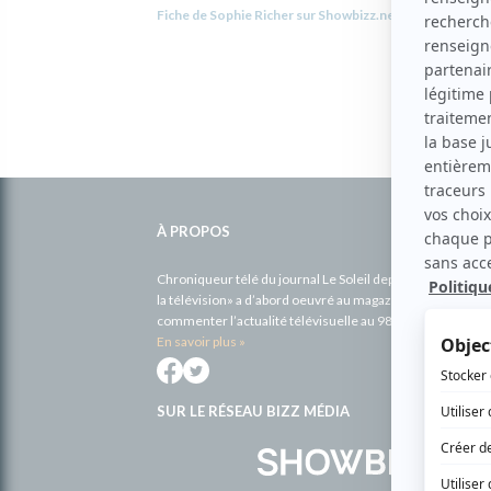
Fiche de Sophie Richer sur Showbizz.net
Informations
complémentaires
À PROPOS
Chroniqueur télé du journal Le Soleil depuis 2001, Richa
la télévision» a d’abord oeuvré au magazine TV Hebdo de 
commenter l’actualité télévisuelle au 98,5.
En savoir plus »
SUR LE RÉSEAU BIZZ MÉDIA