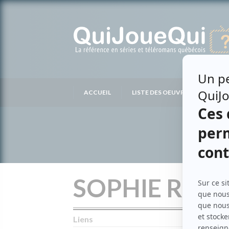
Passer
au
contenu
ACCUEIL
LISTE DES OEUVRES
LIS
SOPHIE RICH
Liens