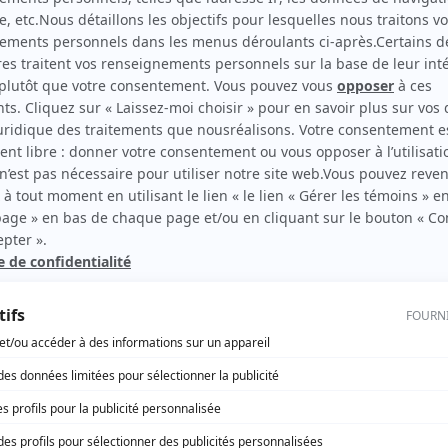
Desjardins: la vie d'un homme, l'histoire d'un peuple
(
Albertine Desjardins, 22 ans
)
rd Therrien carbure à son petit écran. Celui qu’on surnomme parfois «l’encyclopédie 
1996 à 2001. Sa spécialité: la télé québécoise. On peut l’entendre régulièrement