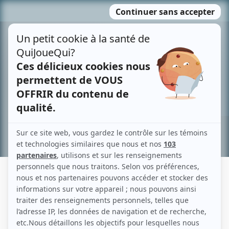
Passer
MENU
au
contenu
Recherche avancée »
JACQUES DÉSY
Liens
Fiche de Jacques Désy sur Showbizz.net