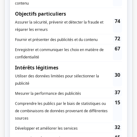
Sylvain Ratté
Benoit Chartier
Pascal Blanchet
Stéphane St-Denis
Sarah Berthiaume
Raphaël Codebecq
Marc-Antoine Cyr
Mathilde Dumont
Stéphane Hogue
Marie-Hélène Lapierre
Julie Tremblay-Sauvé
Zoomba
Annie Langlois
Robin Balzano
Kristine Metz
Éric Valiquette
Annik Alder
Marie-Luce Maupetit