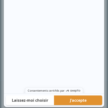
PLAN DU SITE
Accueil
Liste des oeuvres
Liste des comédiens
Recherche avancée
À propos
Nous contacter
Termes et conditions
Politique de confidentialité
Gestion du consentement
© BIZZ Média