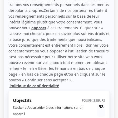
Romane Denis, Camille Felton, Louka Grenon, Antoine Olivier Pilon, Alice
Morel–Michaud (Photo: Télé-Québec)
Description sommaire de l'histoire
Les péripéties de Maude, Jennifer, Mélanie, Vincent et Sami, qui font partie
des familles voisines réunies par des liens d’amitié. Cœur battant, ils vivent
leurs premiers moments à l’école secondaire et tentent d’apprivoiser cet
univers inconnu mais débordant de promesses. Source d’espoirs, mais aussi
d’inquiétudes, ce passage offrira son lot de situations cocasses, à l’école
comme à la maison. Les cinq héros se réunissent autour d’un projet commun :
la revitalisation du journal étudiant. Ensemble, ils réussiront à faire bouger les