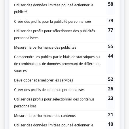
choses, découvrant au passage le plaisir de l’engagement.
(Fourni par la production)
Liens
Fiche de
Subito texto
sur Showbizz.net
Genre
Téléroman
Réalisation
Stephan Joly
Claude C. Blanchard
Sylvain Roy
Christian Laurence
Textes
Martin Doyon
Marie-Frédérique Laberge-Milot
Annabelle Poisson