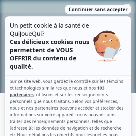
Passer
MENU
au
contenu
Recherche avancée »
SUBITO TEXTO