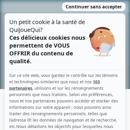
Passer
MENU
au
contenu
Recherche avancée »
MARC-ANTOINE CYR
Liens
Fiche de Marc-Antoine Cyr sur Showbizz.net