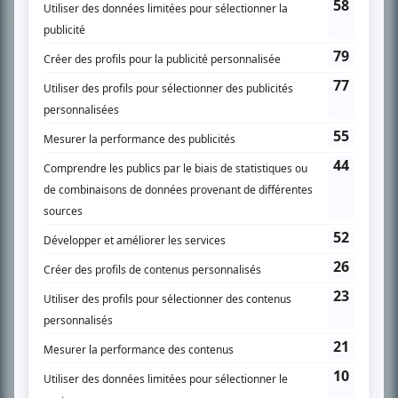
son petit écran. Celui qu’on surnomme parfois «l’encyclopédie de la
télévision» a d’abord oeuvré au magazine TV Hebdo de 1996 à 2001. Sa
spécialité: la télé québécoise. On peut l’entendre régulièrement commenter
l’actualité télévisuelle au 98,5.
En savoir plus »
SUR LE RÉSEAU BIZZ MÉDIA
PLAN DU SITE
Accueil
Liste des oeuvres
Liste des comédiens
Recherche avancée
À propos