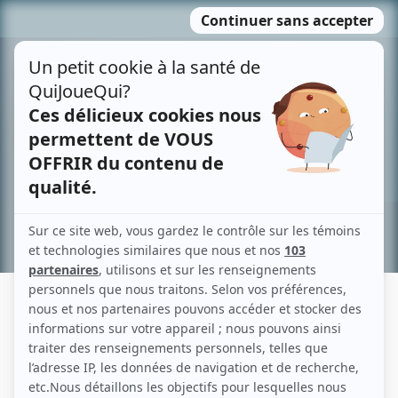
Passer
MENU
au
contenu
Recherche avancée »
MATHILDE DUMONT
Liens
Fiche de Mathilde Dumont sur Showbizz.net