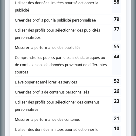
son petit écran. Celui qu’on surnomme parfois «l’encyclopédie de la
télévision» a d’abord oeuvré au magazine TV Hebdo de 1996 à 2001. Sa
spécialité: la télé québécoise. On peut l’entendre régulièrement commenter
l’actualité télévisuelle au 98,5.
En savoir plus »
SUR LE RÉSEAU BIZZ MÉDIA
PLAN DU SITE
Accueil
Liste des oeuvres
Liste des comédiens
Recherche avancée
À propos