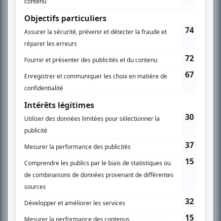
PLAN DU SITE
Accueil
Liste des oeuvres
Liste des comédiens
Recherche avancée
À propos
Nous contacter
Termes et conditions
Politique de confidentialité
Gestion du consentement