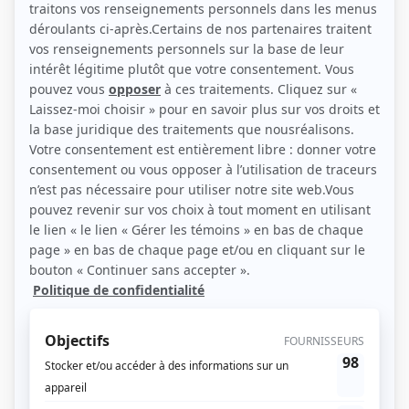
(Source: Duceppe)
Liens
Fiche de Sabrina Bégin Tejeda sur Showbizz.net
Personnages
Le monstre
(
Amel
)
L'Académie
(
Wendy
)
Fugueuse
(
Fille du centre
)
District 31
(
Maude Létourneau
2017
)
Subito texto
(
Audrey Allard-Fraser
)