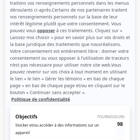
(Source: Photo: ICI Radio-Canada Télé)
Liens
Fiche de Luka Limoges sur Showbizz.net
Personnages
Marc-en-peluche
(
Théo
)