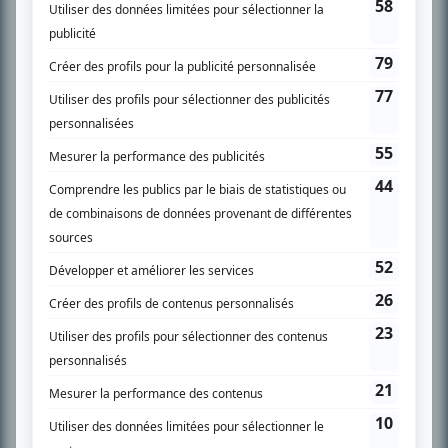
spécialité: la télé québécoise. On peut l’entendre régulièrement commenter
l’actualité télévisuelle au 98,5.
En savoir plus »
SUR LE RÉSEAU BIZZ MÉDIA
PLAN DU SITE
Accueil
Liste des oeuvres
Liste des comédiens
Recherche avancée
À propos
Nous contacter