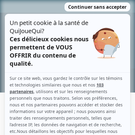
Passer
MENU
au
contenu
Recherche avancée »
DAVID BEAUDOIN
Liens
Fiche de David Beaudoin sur Showbizz.net