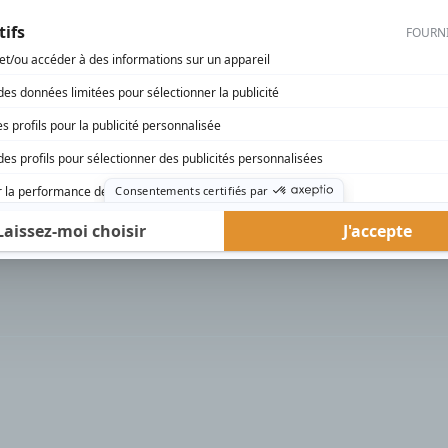
rd Therrien carbure à son petit écran. Celui qu’on surnomme parfois «l’encyclopédie 
1996 à 2001. Sa spécialité: la télé québécoise. On peut l’entendre régulièrement