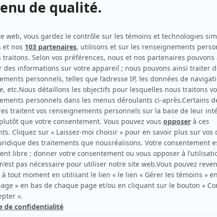
Les Millimus
Script-éditeur
Les Millimus
Auteur
Premier trio
Auteur
Famille magique
Auteur
Alix et les merveilleux
Auteur
Marco Lachance
Auteur
Makinium
Auteur
Les Sapiens
Auteur
Subito texto
Auteur
Tactik
Auteur
Premier trio (série dérivée - titre provisoire)
Scénariste