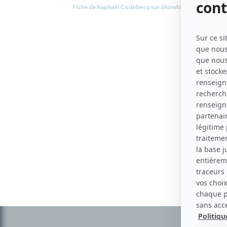
Fiche de Raphaël Codebecq sur Showbizz.net
Informations
complémentaires