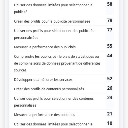
téléroman ou comédie - Hélène Charbonneau - Rumeurs
Personnages
Mukbang
(
Hélène
)
La candidate
(
France Beaudry
)
Un gars, une fille (2023)
(
Geneviève
)
Indéfendable
(
Diane Desgagné
2025
)
5e rang
(
Mireille Carpentier
)
Conseils de famille
(
Catherine Lebel
)
District 31
(
Gabrielle Simard
2018
-
2021
)
Ruptures
(
Anne Lemieux
2017
-
2018
)
Marche à l'ombre
(
Marie-Claude Barbeau
)
Boomerang
(
Nathalie
)
Les beaux malaises
(
Annie
)
Subito texto
(
Viviane
)