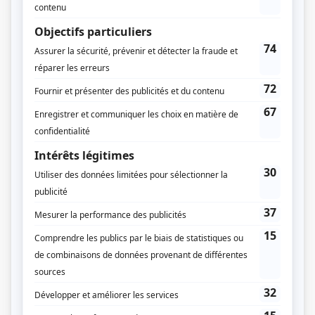
O'
(
Me Pascale Johnson
2015
-
2017
)
Apparences
(
Nathalie Bérubé
)
30 vies
(
Lyne Marois
2012
)
Mauvais karma
(
Mélissa Parenteau
)
Toute la vérité
(
Lisanne Hébert
)
Belle-Baie
(
Anne-Marie
)
C.A.
(
Psychologue
)
René
(
Denise Pelletier
)
La promesse
(
Josianne Béliveau
)
Il était une fois dans le trouble
(
Brigitte
)
Le Plateau
(
Béatrice
)
Rumeurs
(
Hélène Charbonneau
2002
-
2008
)
Le monde de Charlotte
(
Marcia Laporte
)
Dans une galaxie près de chez vous
(
Nikotine
)
Macaroni tout garni
(
Cléopâtre
)
Diva
(
Clara Baly
)
Un gars, une fille
(
Geneviève Gélinas
)