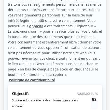
Robert Rivard et Paul Hébert (Photo: André Le Coz)
Description sommaire de l'histoire
Charles et Mathilde Beauchemin ont quitté Trois-Pistoles pour s'installer à
Montréal. Ils arrivent à peine à joindre les deux bouts. Leurs enfants, sauf
Steven et Abel, n'ont pas eu la chance de s'instruire et possèdent un sens de la
fatalité propre à leur classe sociale. Après le décès de Mathilde, l'oncle Phil
devient le second pôle important de la famille. À l'inverse, la famille Picard
appartient à un milieu aisé mais leur couple bat de l'aile. Leur fille Catherine
s'est entichée d'Abel, qui est copain de son frère Robert. Les tensions que