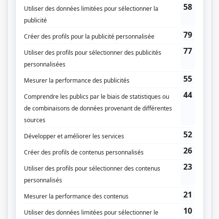
vivent ces deux milieux sociaux et les conflits de génération constituent la
matière des intrigues. Pour les Beauchemin, la façon de s'en sortir sera de
retourner à Trois-Pistoles.
(Source: Répertoire des séries, feuilletons et téléromans québécois, Jean-Yves
Croteau, Pierre Véronneau, Les Publications du Québec)
Liens
Fiche de
Race de monde
sur Showbizz.net
Genre
Téléroman
Réalisation
Maurice Falardeau
Aimé Forget
André Bousquet
Geneviève Houle
Jean-Yves Laforce
Gilles Senécal