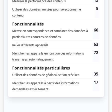
103 épisodes au total
Saison 1: Diffusée chaque mercredi à 20h00
(30 minutes)
Saison 2: Diffusée chaque mardi à 20h00
(30 minutes)
Saison 3: Diffusée chaque mardi à 20h30
(30 minutes)
Informations supplémentaires
Le téléroman s'est conclu avec trois épisodes diffusés le samedi 20 juin 1981.
Distribution
Paul Hébert
(
Charles Beauchemin
)
Monique Aubry
(
Mathilde Beauchemin
)
Raymond Bouchard
(
Jean-Maurice Beauchemin
)
Jean-Luc Montminy
(
Abel Beauchemin
)
Claude Prégent
(
Ernest Beauchemin
)
Benoît Dagenais
(
Charles-Eugène Beauchemin
)
André Lacoste
(
Steven Beauchemin
)