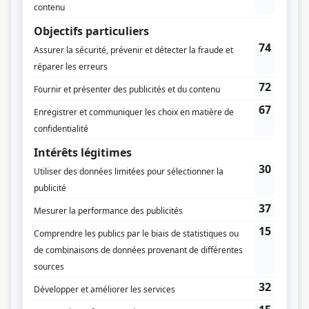
Guy Hoffmann
Jean Gadoua
Textes
Victor-Lévy Beaulieu
Musique
Léon Bernier
Compagnie de production
Société Radio-Canada
Diffuseur(s)
Radio-Canada
Dates de diffusion
Du 25 octobre 1978 au 20 juin 1981
Durée et heure de diffusion