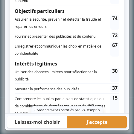
PLAN DU SITE
Accueil
Liste des oeuvres
Liste des comédiens
Recherche avancée
À propos
Nous contacter
Termes et conditions
Politique de confidentialité
Gestion du consentement
© BIZZ Média