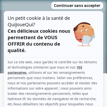
Passer
MENU
au
contenu
Recherche avancée »
ANNE DANDURAND
Liens
Fiche de Anne Dandurand sur Showbizz.net