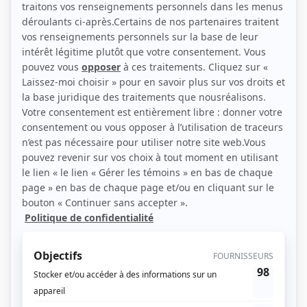
Personnages
Avec un grand A: Marie, Martine, Martin
(
Marie
)
Traboulidon
(
Grandchoix
)
Huis clos
(
Estelle Rigault
)
Scénario: Journal en images froides
(
Mlle Morin
)
Race de monde
(
Judith Rioux
)
Scénario: Trois jours de grâce
(
Denise
)
La Petite Patrie
(
Gisèle Prévost
)
Les Forges de Saint-Maurice
(
Canaille Sauvage
)
Autres contributions
Rachel et Réjean Inc.
Autrice