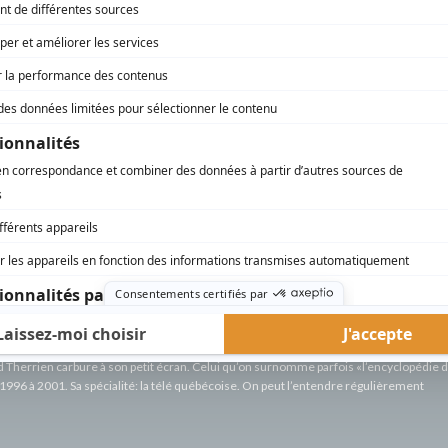
Une vie...
(
Aldo Vincelli
)
Peau de banane
(
Euclide Lamoureux
)
S.O.S. j'écoute
(
Rôle inconnu
)
Les girouettes
(
André Bégin
)
Un aller simple
(
L'homme du couple
)
Race de monde
(
Jean-Maurice Beauchemin
)
rd Therrien carbure à son petit écran. Celui qu’on surnomme parfois «l’encyclopédie 
1996 à 2001. Sa spécialité: la télé québécoise. On peut l’entendre régulièrement