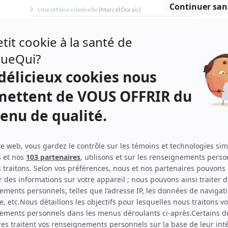
Une affaire criminelle
(
Marcel Dorais
)
L'imposteur
(
Gilles Bouchard
)
Ruptures
(
Charles Beauvais
2016
)
Tranches de vie
(
Daniel Pelletier
)
Mauvais karma
(
Richard Tremblay
)
En audition avec Simon
(
Raymond Bouchard
)
Lance et compte : Le grand duel
(
Jérôme Labrie
)
Lance et compte : La revanche
(
Jérôme Labrie
)
Casino
(
Antoine Caron
)
Lance et compte : La reconquête
(
Jérôme Labrie
)
Temps dur
(
Stan Boulet
)
Le bleu du ciel
(
Bello Bastarache
)
Trudeau
(
Jean Marchand
)
Annie et ses hommes
(
Gilbert Séguin
)
Bunker, le cirque
(
Paul Bernard
)
Tabou
(
Robert Boisvert
)
Lance et compte : Nouvelle génération
(
Jérôme Labrie
)