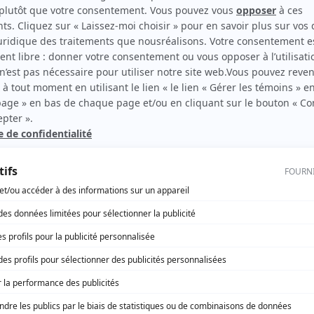
utien
Les Parfaits
(
Henri Labelle
)
t ses
Chartrand et Simonne
(
Amédée Monet
)
le
Rue L'Espérance
(
Jean-Denis Gélinas
)
er
Radio
(
Alain Champagne
)
le
Réseaux
(
Robert Dumont
)
e
Concours de scénarios: Convenances et connivences
(
Victor Lalande
)
Les bâtisseurs d'eau
(
Émilien Vigneault
)
Le mot de la fin: Providence
(
Père Clément
)
Virginie
(
Bob Lafrenière
)
Bungalow Blues
(
Michel Denis
)
Innocence
(
Gadouas
)
Les grands procès: L'affaire Coffin
(
Me Dorion
)
La Corrivaux
(
Joseph Corrivaux
)
Les héritiers Duval
(
Mick Scotto
)
Santa Maria
(
Roger Veilleux
)
René Lévesque
(
Jacques Parizeau
)
À nous deux!
(
Juge André Viens
)