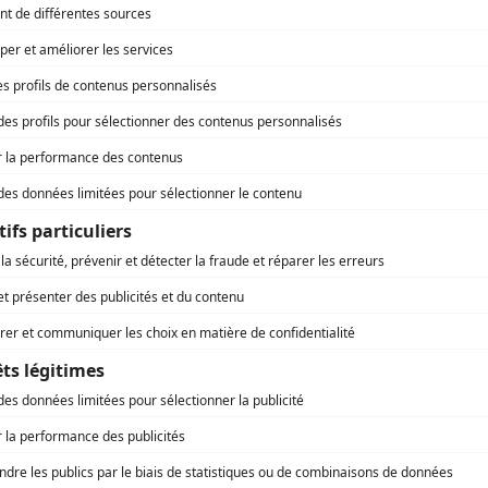
Les grands procès: La femme Pitre
(
Me Dorion
)
Blanche
(
M. Duhaime
)
L'or et le papier II
(
Raymond Laflamme
)
Scoop
(
Paul Vézina
)
D'amour et d'amitié
(
Maurice Lebel
)
Les heures précieuses
(
Maurice
)
L'or et le papier
(
Raymond Laflamme
)
Bonjour docteur
(
Dr Philippe Morency
)
Opération Ypsilon
(
Poirier
)
Des dames de coeur
(
Roger Lamontagne
1986
-
1987
)
Manon
(
Méo
)
L'âme soeur
(
M. Beaulieu
)
Écailles
(
Rôle inconnu
)
Un portrait d'Honoré Mercier
(
Honoré Mercier
)
Le parc des Braves
(
Gustave Hudon
)
La pépinière
(
Vincent
)
Métro boulot dodo
(
Dr Lemay
)