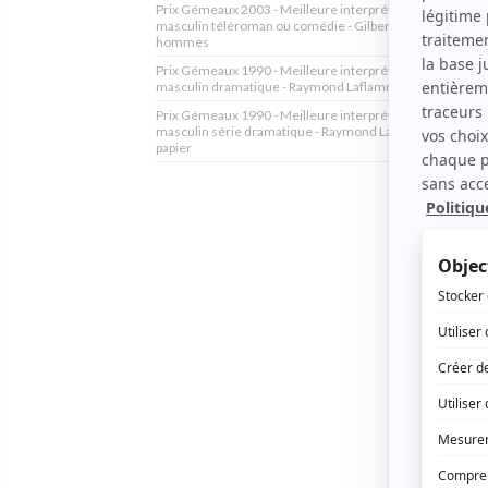
Prix Gémeaux 2003 - Meilleure interprétation rôle de so
masculin téléroman ou comédie - Gilbert Séguin - Annie e
hommes
Prix Gémeaux 1990 - Meilleure interprétation premier rô
masculin dramatique - Raymond Laflamme - L'or et le papi
Prix Gémeaux 1990 - Meilleure interprétation premier rô
masculin série dramatique - Raymond Laflamme - L'or et l
papier