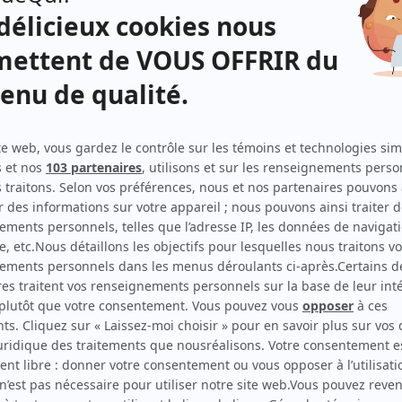
Le retour
(
Yvonne Lebeau
)
Virginie
(
Grand-mère de Marilyn
1997
)
Marilyn
(
Nicole Landry
)
Bibi et Geneviève
(
Thérèse
)
Robert et compagnie
(
Céline Martineau
)
Bonjour docteur
(
Marie-Hélène Caron
)
La bonne aventure
(
Blanche Martel
)
S.O.S. j'écoute
(
Rôle inconnu
)
Arioso
(
La mère
)
Les dames du jeudi
(
Hélène
)
Race de monde
(
Yvonne Bérubé
)
Le clan Beaulieu
(
Mme Dauphin
)
Jamais deux sans toi I
(
Juliette Laliberté
)
Les As
(
Mme Loiselle
)
La maisonnée: Un si beau p'tit gars
(
Rôle inconnu
)
Grand-papa
(
Rose-Anita Sauvé
)
Quinze ans plus tard
(
Gilberte Lemire
)