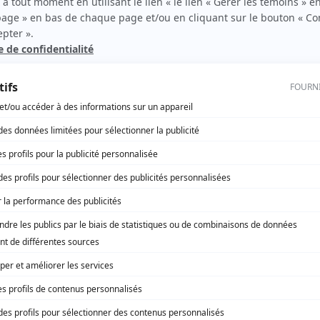
Y'a pas de problème
(
Hermione
)
Avec le temps
(
Rôle inconnu
)
La Petite Patrie
(
Germaine Deslauriers
)
En pièces détachées
(
Commère
)
Mont-Joye
(
Clémence Mathieu
)
Sol et Gobelet
(
La voisine
)
Théâtre du dimanche: La piastre
(
Rôle inconnu
)
La force de l'âge
(
Rôle inconnu
)
Filles d'Ève
(
Yvonne Breton
)
Le théâtre populaire: Le mariage blanc d'Armandine
(
Rôle
inconnu
)
La lanterne magique
(
Rôle inconnu
)
Cap-aux-Sorciers
(
Mathilde
)
Jean de la Lune
(
Rôle inconnu
)