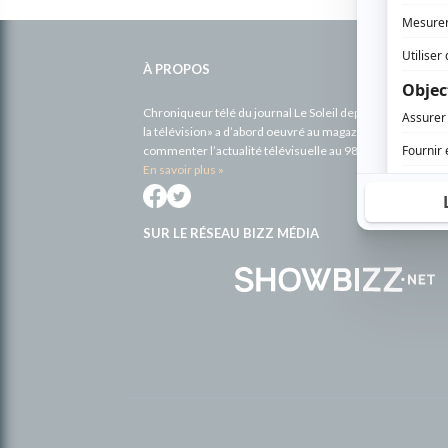
Informations
complémentaires
À PROPOS
Chroniqueur télé du journal Le Soleil depuis 2001, Richa
la télévision» a d’abord oeuvré au magazine TV Hebdo de 
commenter l’actualité télévisuelle au 98,5.
En savoir plus »
SUR LE RÉSEAU BIZZ MÉDIA