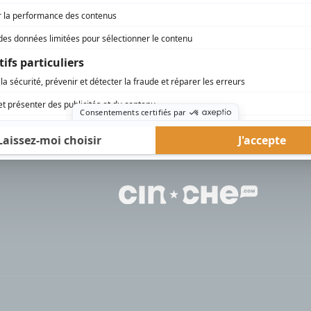
rd Therrien carbure à son petit écran. Celui qu’on surnomme parfois «l’encyclopédie 
1996 à 2001. Sa spécialité: la télé québécoise. On peut l’entendre régulièrement