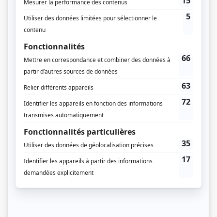
O'
(
Samuel O'Hara
)
Musée Eden
(
Inspecteur Dagenais
)
Aveux
(
Charles Laplante
)
René: Le destin d'un chef
(
Claude Morin
)
Kif-Kif
(
Gabriel Taillefer
)
François en série
(
Denis Ducharme
)
Vice caché
(
Benoît Lalonde
)
Grande Ourse
(
Georges Ferron
)
Simonne et Chartrand
(
Gérard Picard
)
Annie et ses hommes
(
Gérard
)
Les poupées russes
(
Charles Dorais
)
Si la tendance se maintient
(
Raymond Goyette
)
Tag
(
Alain Saint-Denis
)
Chartrand et Simonne
(
Gérard Picard
)
Gypsies
(
Roméo Denault, dit Cash
)
Paparazzi
(
Jean-Paul Dumont alias Demers
)
Les bâtisseurs d'eau
(
Antoine Beaulieu
)