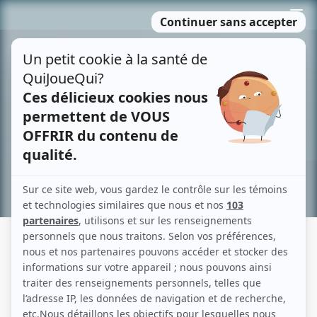
Passer
MENU
au
contenu
Recherche avancée »
GUY NADON