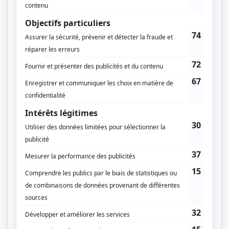
Personnages
Casse-gueule
(
René Lacombe
)
La collecte
(
Nicolas « Santa » Proulx
)
The Sticky
(
Léonard Gauthier Sr
)
Terreur 404
(
Léo
)
Projet Innocence
(
Armand Coupal
)
Lac-Noir
(
Gabriel
2024
-
)
Avant le crash
(
Bernard Dupont
)
La Maison-Bleue
(
Jacques Hamelin
)
Discussions avec mes parents
(
Voix homme voix grave
2020
)
Victor Lessard
(
Joseph
2020
)
Faits divers
(
Serge Forest
)
En famille
(
Jacques
)
Ruptures
(
Gilles Barbeau
2018
)
Mensonges
(
Anthony Anderson
2016
-
2018
)
Série noire
(
Jean-Guy Boissonneau
)