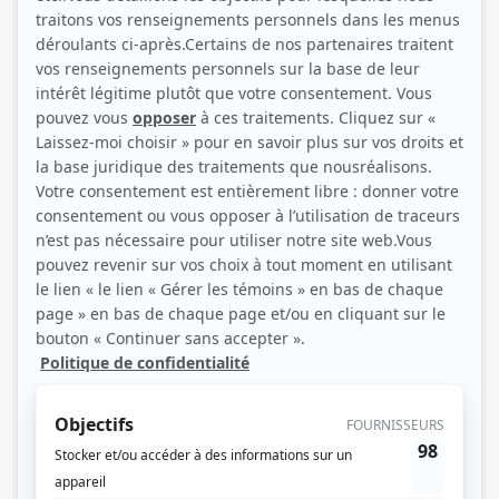
(Photo: Serge Gauvin)
Liens
Fiche de Guy Nadon sur Showbizz.net
Récompenses
Séries ou téléromans
Gala Artis 2017 - Rôle masculin séries dramatiques annuelles - Samuel O'Hara
- O'