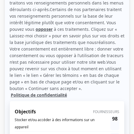
Personnages
De jour en jour
(
M. Lemaire
)
Chez Denise
(
Rôle inconnu
)
Race de monde
(
Marcelin Meilleur
)
Drôle de monde
(
Rôle inconnu
)
Le procès d'Andersonville
(
Général
)
Scénario: La télévision du bonheur
(
Maurice et le chauffeur de taxi
)
À cause de mon oncle
(
Rôle inconnu
)
Le pont
(
Portier
)
Du tac au tac
(
Propriétaire du magasin
1977
)
Y'a pas de problème
(
Dédé
)
Symphorien
(
Marius
)
Cré Basile
(
Le Fouet
)