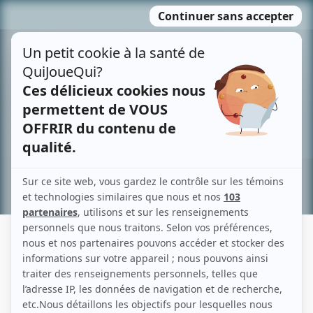
Passer
MENU
au
contenu
Recherche avancée »
ROGER TURCOTTE
Liens
Fiche de Roger Turcotte sur Showbizz.net