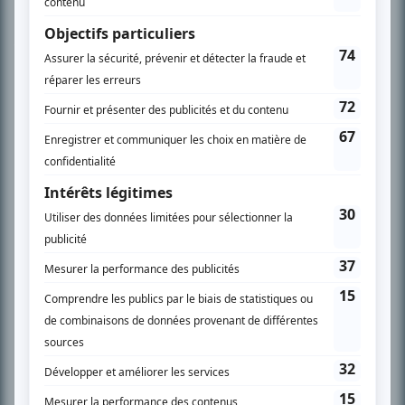
Chroniqueur télé du journal Le Soleil depuis 2001, Richard Therrien carbure à
son petit écran. Celui qu’on surnomme parfois «l’encyclopédie de la
télévision» a d’abord oeuvré au magazine TV Hebdo de 1996 à 2001. Sa
spécialité: la télé québécoise. On peut l’entendre régulièrement commenter
l’actualité télévisuelle au 98,5.
En savoir plus »
SUR LE RÉSEAU BIZZ MÉDIA
PLAN DU SITE
Accueil
Liste des oeuvres
Liste des comédiens
Recherche avancée