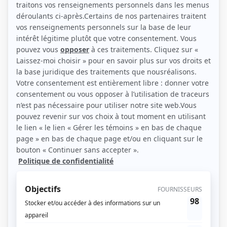
(Source: Photo: L'agence Robitaille)
Liens
Fiche de Jacinthe Chaussé sur Showbizz.net
Personnages
Plan B II
(
Animatrice télé
)