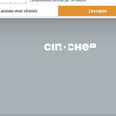
rd Therrien carbure à son petit écran. Celui qu’on surnomme parfois «l’encyclopédie 
1996 à 2001. Sa spécialité: la télé québécoise. On peut l’entendre régulièrement