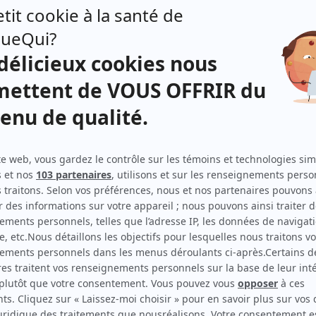
À toi pour toujours, ta Marie-Lou
(
Léopold Brassard
)
Passe-Partout II
(
Fardoche
)
Le temps d'une paix – Spécial Noël
(
Joseph-Arthur Lavoie
)
Le temps d'une paix
(
Joseph-Arthur Lavoie
1980
-
1984
)
Sainte-Carmen de la Main
(
Maurice
)
Frédéric
(
Rosaire Beausoleil
)
Chez Denise
(
Rôle inconnu
)
Race de monde
(
Tony Furtado
)
Mieux vaut savoir
(
Rôle inconnu
)
Le procès d'Andersonville
(
Sergent Gray
)
Scénario: La rose des sables
(
François
)
Passe-Partout I
(
Fardoche
)
Du tac au tac
(
M. Adrien
1978
)
Grand-papa
(
Jean-Paul Lamontagne
)
Y'a pas de problème
(
Clément Juneau
)
La Petite Patrie
(
Ferdinand
)
Les Forges de Saint-Maurice
(
Pierre Dasylva
)