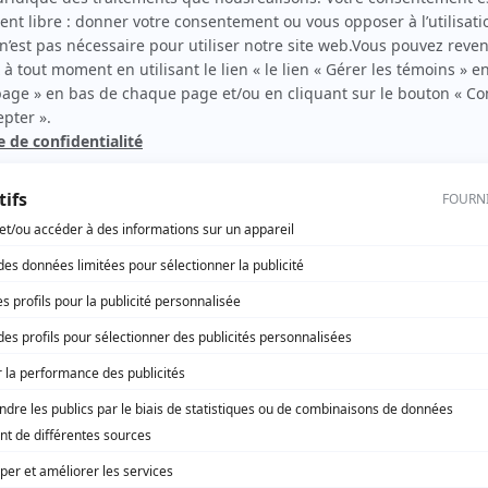
Comme tout l'monde
(
Rôle inconnu
)
La feuille d'érable
(
Lefrançois
)
Symphorien
(
Rôle inconnu
)
Ta nuit est ma lumière
(
Rôle inconnu
)
Les Berger
(
Dr Gagnon
)
Le monde de Marcel Dubé: Bilan
(
Bob
)
D'Iberville
(
Rôle inconnu
)
Minute, papillon!
(
Électricien
)
Moi et l'autre
(
Damien Boisvert
)
Rue des Pignons
(
Germain Désy
)
Monsieur Lecoq
(
Chanlouineau
)
Ti-Jean Caribou
(
Rôle inconnu
)
Septième nord
(
Policier
)
Rue de l'Anse
(
Désiré Lamy
)
Le pain du jour
(
Luc Raymond
)
Marcus
(
Arix
)
Le téléthéâtre: Bilan
(
Robert
)