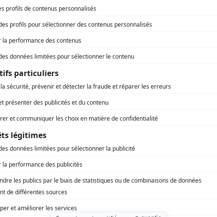
La Côte de Sable
(
Caporal Lemieux
)
Filles d'Ève
(
Henri Breton
)
Ouragan
(
Justin
)
Otage
(
Rôle inconnu
)
La troisième victime
(
Riordan
)
Demain dimanche
(
Tony
)
Marie-Didace
(
Ugène
)
Opération-mystère
(
Blais
)
Radisson
(
Rôle inconnu
)
Le Survenant
(
Ugène
)