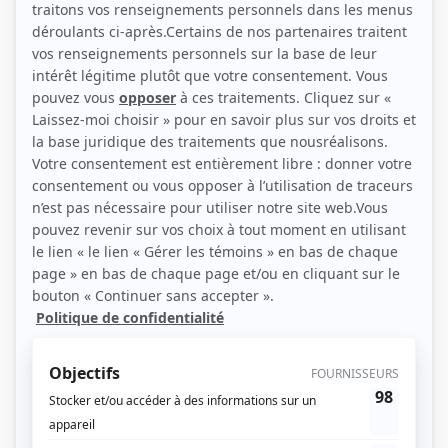
Récompenses
Séries ou téléromans
Prix Gémeaux 1997 - Meilleur texte téléroman - Bouscotte
Prix Gémeaux 1995 - Meilleur texte téléroman - Montréal P.Q.
Prix Gémeaux 1990 - Meilleur texte série dramatique - L'Héritage
Prix Gémeaux 1988 - Meilleur texte émission ou série dramatique - L'Héritage
Contributions
Le bleu du ciel
Auteur
Bouscotte
Auteur
Montréal P.Q.
Auteur
Hamlet en Québec
Auteur
L'Héritage
Auteur
Race de monde
Auteur
In terra aliena
Auteur