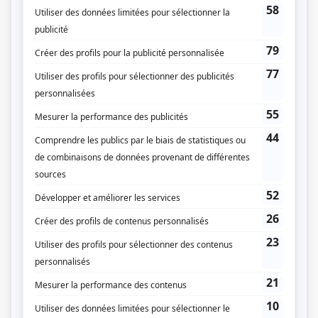
rechutes et guérisons, ils feront face à des épreuves qui changeront leur vie.
Nommé «Les bracelets rouges», en référence aux bracelets glissés à leur
poignet avant une opération afin de leur donner du courage, le groupe est
encadré par un personnel soignant qui tente de garder la tête froide. Entourés
de leurs parents, impuissants et confrontés à leur maladie, les jeunes sont
bien décidés à vivre à fond, à ne pas se laisser abattre même s’ils sont à
l’hôpital. D'après l'oeuvre d'Albert Espinosa.
(Fourni par la production)
Liens
Fiche de
Les bracelets rouges
sur Showbizz.net
Genre
Série
Réalisation
Benoit Pilon
Yan England
Louis Choquette
Production