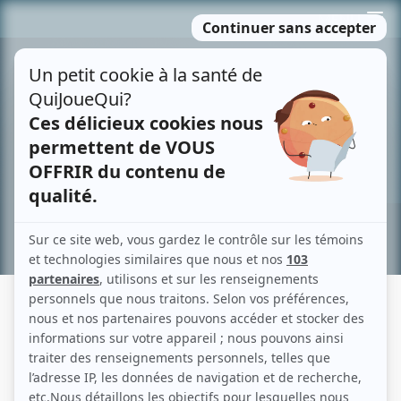
Passer
MENU
au
contenu
Recherche avancée »
LES BRACELETS ROUGES
Fiche détaillée
Liste des épisodes