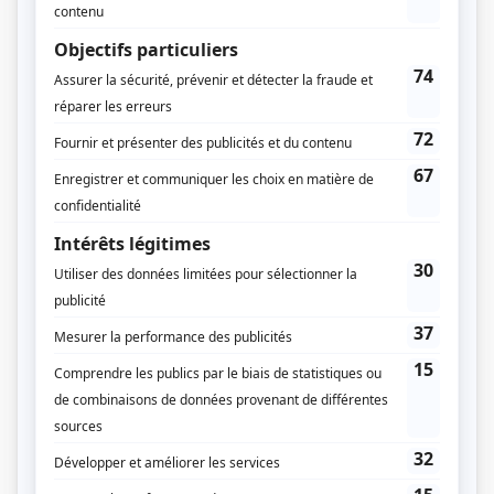
François Rozon
Vincent Gagné
Louis Bolduc
Dominique Simard
Textes
Michel Brouillette
Stéphanie Perreault
Production déléguée
Nathalie Tremblay
Musique
Raphaël Reed
Compagnie de production
Encore Télévision
Québecor Contenu