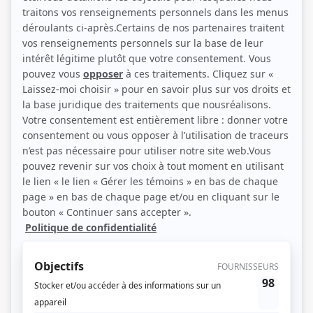
Anthony Therrien (Photo: Drowster)
Description sommaire de l'histoire
Malgré leur maladie et leur cadre de vie, six jeunes de 9 à 17 ans souhaitent
construire un quotidien identique à celui de n’importe quel enfant de leur âge.
L’action se déroule à l’Hôpital de la Rive, situé en plein coeur des Laurentides.
Son département de pédiatrie compte une vingtaine de lits, où logent Justin,
Félix, Flavie, Kim, Kevin et Lou. Premiers émois amoureux, trahisons,