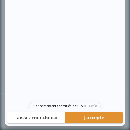
PLAN DU SITE
Accueil
Liste des oeuvres
Liste des comédiens
Recherche avancée
À propos
Nous contacter
Termes et conditions
Politique de confidentialité
Gestion du consentement
© BIZZ Média