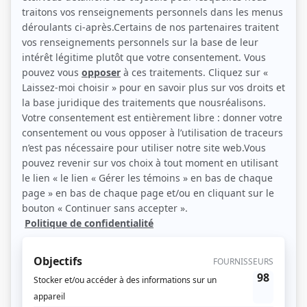
(Source: Fanny Mallette)
Liens
Fiche de Claude Despins sur Showbizz.net
Personnages
STAT
(
Gaétan Lavoie
2024
)