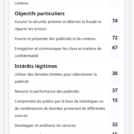
O'
(
Marc Lemieux
2017
-
2019
)
Malenfant
(
Ovide Caron
)
Prozac: La maladie du bonheur
(
Sexy-Beef
)
Toute la vérité
(
M. Delorme
)
Rock et Rolland
(
Pompier
)
Mirador I-II
(
Claude Passereau
)
Aveux
(
Michel Doyon
)
Toc toc toc
(
Azim
)
Destinées
(
Serge Tardif
)
Les étoiles filantes
(
Alain Labelle
)
Les hauts et les bas de Sophie Paquin
(
Gaston Rouleau
)
Vice caché
(
Agresseur de la policière
)
Il était une fois dans le trouble
(
Yuri
)
Temps dur
(
Red Philips
)
Grande Ourse
(
Rick Cyr
)
L'odyssée
(
Eurymaque, Anticloos
)
Une grenade avec ça?
(
Caporal Biron
)