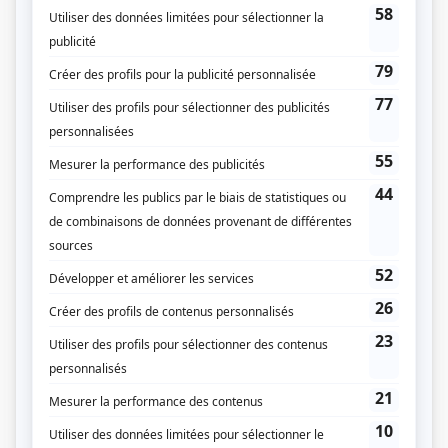
Indéfendable
(
Juge Carignan
2025
-
)
Bête noire
(
Louis Laplante
2024
)
Denis Danger
(
Mario Sensei
)
Passez au salon
(
Pierre Jean
2025
-
)
Les perles
(
Donald
)
À propos d'Antoine
(
Dr Rousseau
2025
)
Les bracelets rouges
(
François Tremblay
)
Chaos
(
Hugo Arsenault
)
La Maison-Bleue
(
Gilbert Boudreau
)
Les mecs
(
Pierre-Yves
2023
)
Fragile
(
Dr Phaneuf
)
Léo
(
Bernard
2024
)
District 31
(
Serge Chartrand
2017
)
Séquelles
(
Carl Robitaille
)
Les pays d'en haut
(
Jos Malterre
)
L'appart du 5e
(
Rodolphe Langevin
)
Un sur 2
(
Jean-François Marchand
)