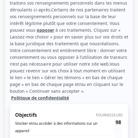
(Source: Club illico)
Liens
Fiche de Alexandre Castonguay sur Showbizz.net
Personnages
Lac-Noir
(
Steeve Provost
)
Les bracelets rouges
(
Martin Allard
2023
)