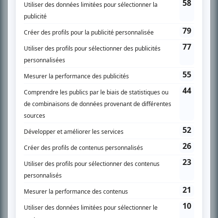
spécialité: la télé québécoise. On peut l’entendre régulièrement commenter
l’actualité télévisuelle au 98,5.
En savoir plus »
SUR LE RÉSEAU BIZZ MÉDIA
PLAN DU SITE
Accueil
Liste des oeuvres
Liste des comédiens
Recherche avancée
À propos
Nous contacter