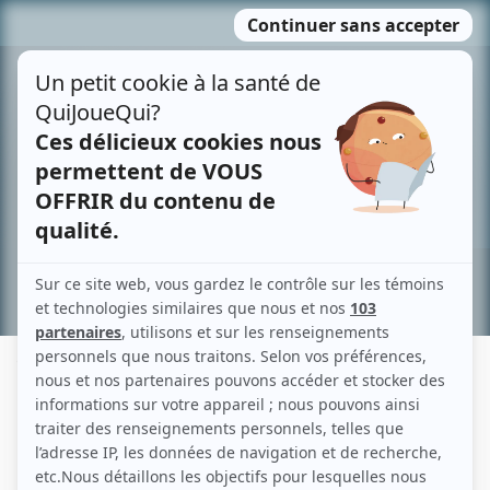
Passer
MENU
au
contenu
Recherche avancée »
YANNICK CHAPDELAINE
Liens
Fiche de Yannick Chapdelaine sur Showbizz.net