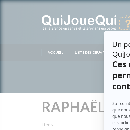
Passer
au
contenu
ACCUEIL
LISTE DES OEUVRES
LIS
RAPHAËLLE 
Liens