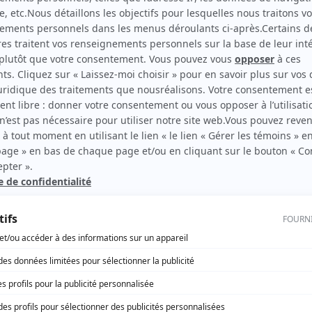
Les bracelets rouges
(
Karine
)
rd Therrien carbure à son petit écran. Celui qu’on surnomme parfois «l’encyclopédie 
1996 à 2001. Sa spécialité: la télé québécoise. On peut l’entendre régulièrement