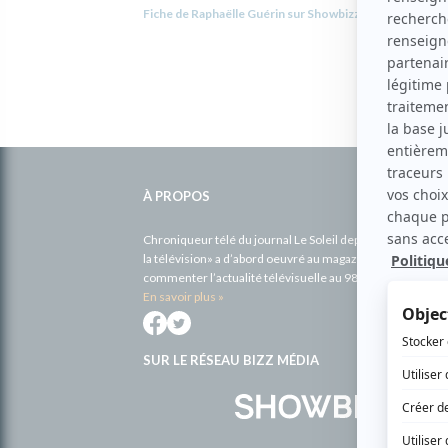
Fiche de Raphaëlle Guérin sur Showbizz.net
Informations
complémentaires
À PROPOS
Chroniqueur télé du journal Le Soleil depuis 2001, Richa
la télévision» a d’abord oeuvré au magazine TV Hebdo de 
commenter l’actualité télévisuelle au 98,5.
En savoir plus »
SUR LE RÉSEAU BIZZ MÉDIA