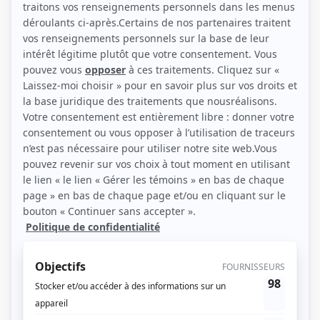
(Source: Photo: L'agence Robitaille)
Liens
Fiche de Mathieu Blanchard sur Showbizz.net
Personnages
STAT
(
Émile
2025
-
2026
)