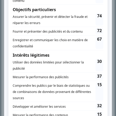
son petit écran. Celui qu’on surnomme parfois «l’encyclopédie de la
télévision» a d’abord oeuvré au magazine TV Hebdo de 1996 à 2001. Sa
spécialité: la télé québécoise. On peut l’entendre régulièrement commenter
l’actualité télévisuelle au 98,5.
En savoir plus »
SUR LE RÉSEAU BIZZ MÉDIA
PLAN DU SITE
Accueil
Liste des oeuvres
Liste des comédiens
Recherche avancée
À propos