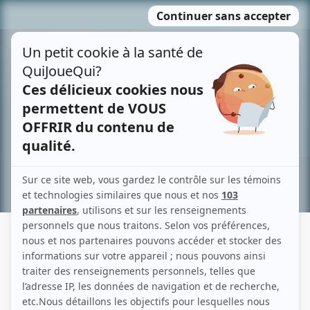
Passer
MENU
au
contenu
Recherche avancée »
PERLE DESJARDINS
Liens
Fiche de Perle Desjardins sur Showbizz.net