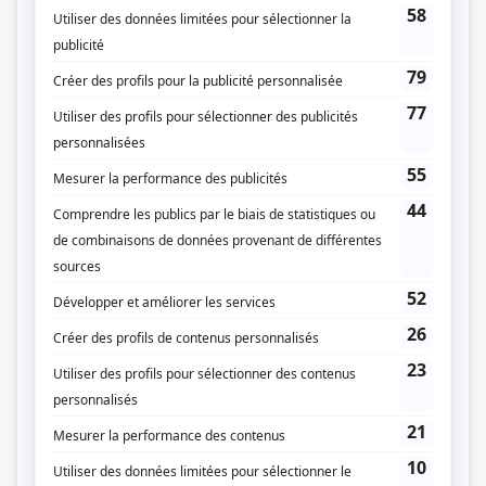
Prix Gémeaux 2021 - Meilleur rôle de soutien féminin : série dramatique
annuelle - Kim Labonté - L'Échappée
Personnages
STAT
(
Mylène Lapierre
2022
-
)
Bête noire
(
Mélanie Rivard
2021
)
La confrérie
(
Caroline Dubreuil
)
Les bracelets rouges
(
Anne Trépanier
2022
-
2023
)
Faits divers
(
Constance Forest
)
Blue Moon
(
Évelyne Laurier
)
L'Échappée
(
Kim Labonté
2020
)
St-Nickel
(
Chantal Martel
)
Le berceau des anges
(
Alice McCoy
)
Au secours de Béatrice
(
Adrienne Bannon
2015
-
2017
)
Tu m'aimes-tu?
(
Judith Larue
)
En thérapie
(
Camille Dussault
2014
)