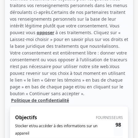
(Source: Photo: Pierre Manning)
Liens
Fiche de Isabelle Blais sur Showbizz.net
Récompenses
Séries ou téléromans
Prix Gémeaux 2021 - Meilleur premier rôle féminin : série dramatique -
Mélanie Rivard - Bête noire