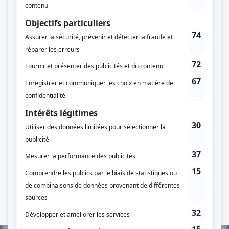
Prozac: La maladie du bonheur
(
Sophie Lavoie
)
En audition avec Simon
(
Isabelle Blais
)
Trauma
(
Véronique Bilodeau
)
C.A.
(
Sarah Lamontagne
)
Nos étés
(
Marie Forget
)
Il était une fois dans le trouble
(
Karina
)
Le Plateau
(
Delphine
)
Asbestos
(
Charlotte Comtois
)
Tribu.com
(
Mélissa
)
Willie
(
Gabrielle
)
2 frères
(
Sophie Véronneau
)
4 et demi...
(
Marie Thériault
)