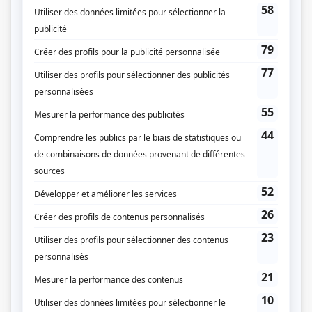
STAT
(
Eva Dumont
2024
-
)
Comme des têtes pas de poule
(
Irma Lachance
)
Bête noire
(
Jeanne Lombardi
2024
)
Mégantic
(
Claire Dubé
)
À coeur battant (2023)
(
Juge Hélène Mayer
2023
)
Les bracelets rouges
(
Céline Grenier
)
Doute raisonnable
(
Murielle Morin
2024
)
Toute la vie
(
Juge Girard
2021
-
2022
)
Marika
(
Carole
)
Une autre histoire
(
Dre Celina Mancini
2019
-
)
Blue Moon
(
Avocate de Milan
)
District 31
(
Lucie Blondin
2016
)
Au secours de Béatrice
(
Maria Leone
2014
-
2015
)
Nouvelle adresse
(
Diane
)
Les beaux malaises
(
Vendeuse alarme
)
La vie parfaite
(
Hélène
)
Unité 9
(
Commissaire
2019
)