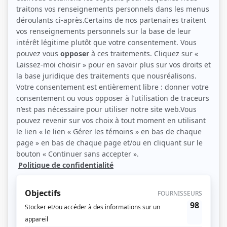
(Source: Photo: Agence Stéphan Deschenaux)
Liens
Fiche de Nathalie Cavezzali sur Showbizz.net
Personnages
Dumas
(
Véronique Nolin
2026
)