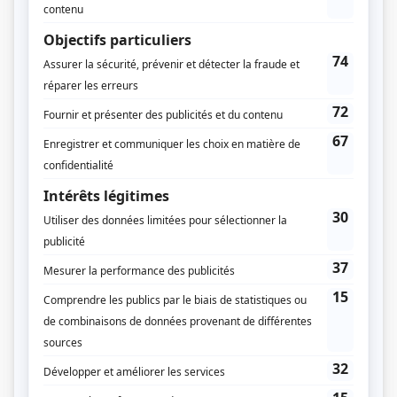
Fée Éric
(
Mère de Steeve
)
30 vies
(
Lucie Desmarais
2014
)
Toute la vérité
(
Me Béliveau
)
Trauma
(
Infirmière
)
Miss météo
(
Martine
)
La galère
(
Voix télé
2007
)
René
(
Femme italienne
)
Nos étés
(
Anaïs, 33 ans
)
Vice caché
(
Mme Moreau
)
11 Somerset
(
Dr Deleuze
)
Il Duce Canadese – Le Mussolini canadien
(
Elvira
)
Fêtes fatales
(
Linda
)
Virginie
(
Odile Giroux, et réceptionniste
1996
-
2010
)
Autres contributions