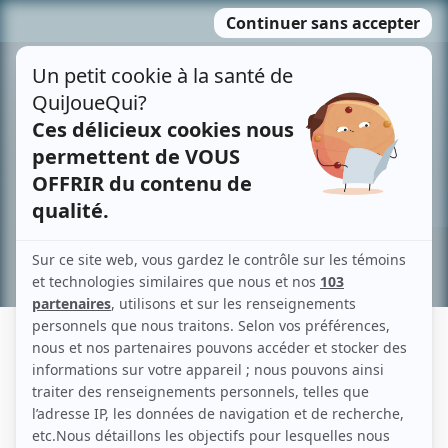
Passer
MENU
au
contenu
Recherche avancée »
ZACK PELLETIER
Liens
Fiche de Zack Pelletier sur Showbizz.net